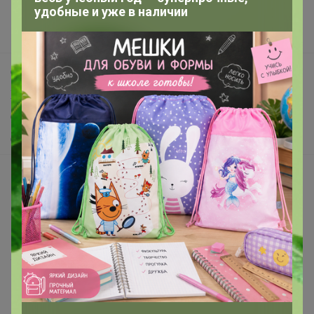
удобные и уже в наличии
Новости
Поддержка альпак
Самое выгодное
Хиты продаж
Самое желанное
Самое быстрое
Начать зарабатывать с 24-ok
Picabox.ru - Лучшее место для ваших изображений
Розыгрыш - Генератор случайных чисел
Пульс нашего маркетплейса
Укорачиватель ссылок