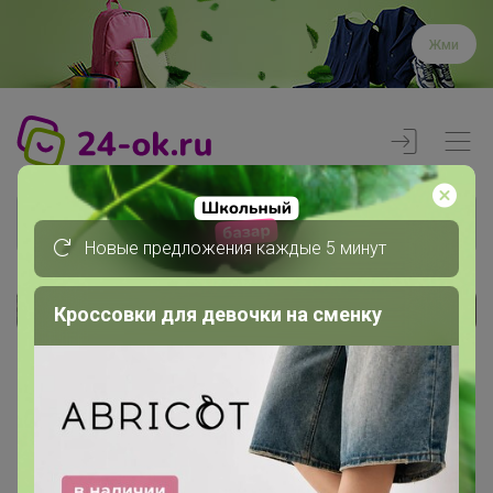
Жми
Новые предложения каждые 5 минут
Кроссовки для девочки на сменку
Реклама
Главная
Члены клуба
ageeva