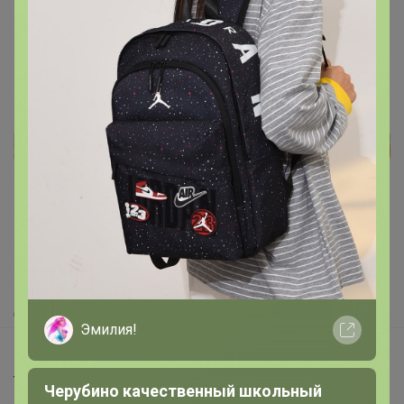
Реклама
Как здесь все устроено?
Как сделать заказ?
Как получить?
Доставка
Эмилия!
Шоурумы
Торговые марки
Черубино качественный школьный