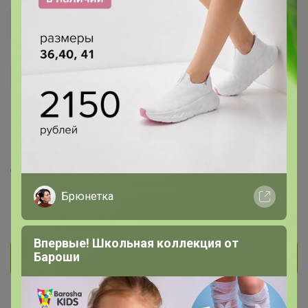
ageeva
Кандидат в магистры
786
110
14
134
29
На сайте 4 апреля, 2026 14:48
День рождения 14 октября
Красноярск
Брюнетка
В клубе с 28 ноября 2012 г.
Впервые! Школьная коллекция от
Бароши
Личное сообщение