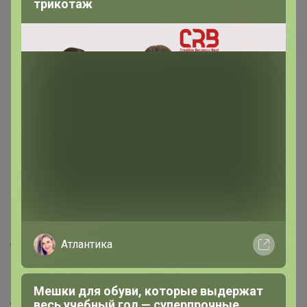
трикотаж
Наша команда
В наличии
Подарочные сертификаты
Реклама на сайте
Поставщикам
Вакансии
support@24-ok.ru
Написать в поддержку
Защита покупателя
Помощь
Атлантика
О нас
Все предложения
Мешки для обуви, которые выдержат
Анонсы
весь учебный год — суперпрочные,