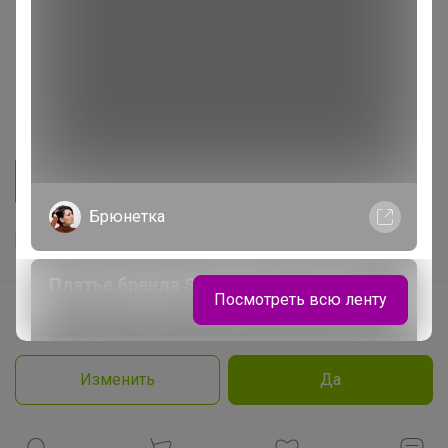
Розыгрыш - Генератор случайных чисел
Пульс нашего маркетплейса
Укорачиватель ссылок
Брюнетка
Платье бренда Stilnyashka в наличии
Посмотреть всю ленту
Ваш регион
Красноярск?
Продолжая использовать этот сайт и нажимая кнопку
«Принять», вы даёте согласие на обработку файлов
© ООО "Лявита", ОГРН 1122468054070, 2012 - 2026
cookie
Политика конфиденциальности
Леныра
Изменить
Да
Cоглашение пользователя
Подробнее
Принять
Идеальные школьные футболки PLAY