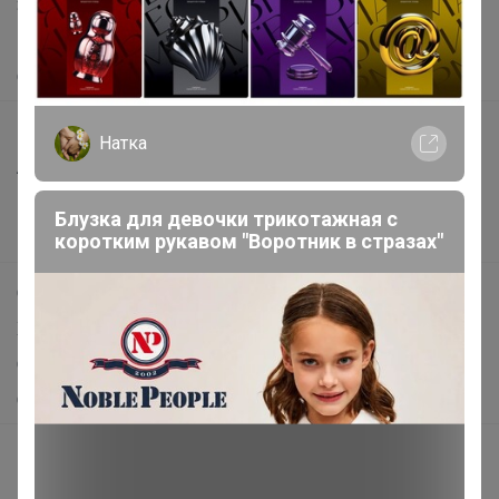
Защита покупателя
Помощь
О нас
Все предложения
Натка
Анонсы
Новости
Блузка для девочки трикотажная с
Поддержка альпак
коротким рукавом "Воротник в стразах"
Самое выгодное
Хиты продаж
Самое желанное
Самое быстрое
Начать зарабатывать с 24-ok
Picabox.ru - Лучшее место для ваших изображений