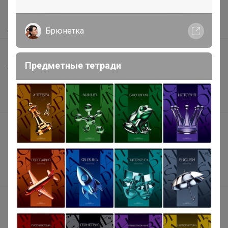
Как получить?
Доставка
Брюнетка
Шоурумы
Предметные тетради
Торговые марки
Наша команда
В наличии
Подарочные сертификаты
Реклама на сайте
Поставщикам
Вакансии
support@24-ok.ru
Написать в поддержку