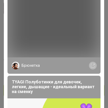
umkaoxana1966
Кандидат в магистры
931
232
12
369
3
На сайте 5 августа, 2026 10:52
День рождения 13 июля
Красноярск
Брюнетка
В клубе с 23 июня 2017 г.
TYAGI Полуботинки для девочек,
легкие, дышащие - идеальный вариант
Личное сообщение
на сменку