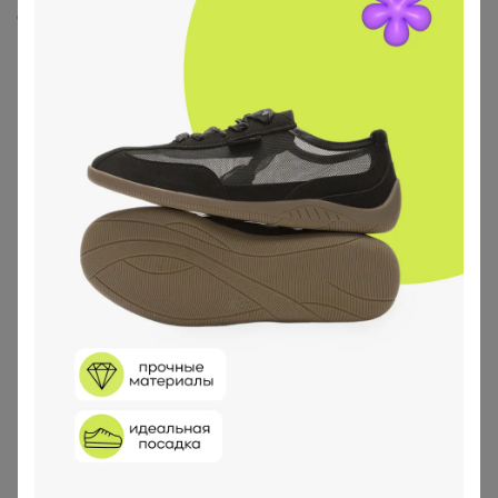
Скопировать ссылку
Медали
3
Номинировать на медаль
1
1
1
Реклама
Как здесь все устроено?
Как сделать заказ?