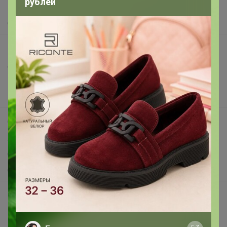
рублей
Помощь
О нас
Все предложения
Анонсы
Новости
Поддержка альпак
Самое выгодное
Хиты продаж
Самое желанное
Самое быстрое
Начать зарабатывать с 24-ok
Picabox.ru - Лучшее место для ваших изображений