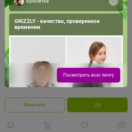
Розыгрыш - Генератор случайных чисел
Брюнетка
Пульс нашего маркетплейса
Укорачиватель ссылок
GRIZZLY - качество, проверенное
временем
Посмотреть всю ленту
Ваш регион
Красноярск?
Продолжая использовать этот сайт и нажимая кнопку
«Принять», вы даёте согласие на обработку файлов
© ООО "Лявита", ОГРН 1122468054070, 2012 - 2026
cookie
Политика конфиденциальности
Изменить
Да
Cоглашение пользователя
Подробнее
Принять