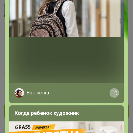
Мама львёночка
Магистр
1.2K
293
42
444
5
На сайте 10 часов назад
День рождения 30 января
Заозерный
В клубе с 8 марта 2017 г.
Брюнетка
Личное сообщение
Когда ребенок художник