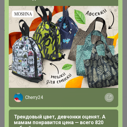
Доставка
Шоурумы
Торговые марки
Наша команда
В наличии
Подарочные сертификаты
Реклама на сайте
Поставщикам
Вакансии
Cherry24
support@24-ok.ru
Написать в поддержку
Трендовый цвет, девчонки оценят. А
мамам понравится цена — всего 820
Защита покупателя