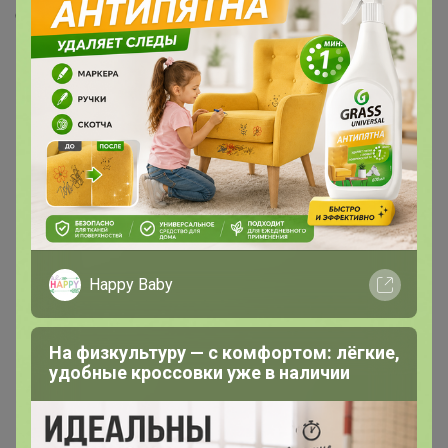
Скопировать ссылку
Медали
5
Номинировать на медаль
4
1
Друзья в клубе
5
Happy Baby
На физкультуру — с комфортом: лёгкие,
удобные кроссовки уже в наличии