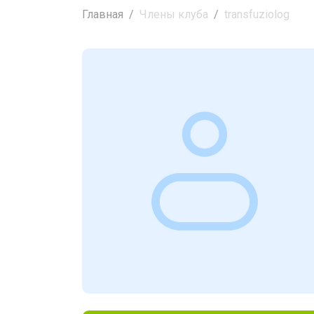
Главная
Члены клуба
transfuziolog