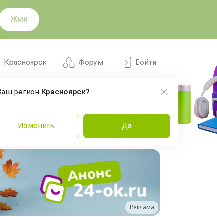
Жми
Красноярск
Форум
Войти
Ваш регион
Красноярск?
Нравится
Заказы
Изменить
Да
и
Команда
Торговые марки
Эксперты
Реклама