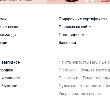
умы
Подарочные сертификаты
вые марки
Реклама на сайте
команда
Поставщикам
ичии
Вакансии
 выгодное
Начать зарабатывать с 24-o
продаж
Picabox.ru - Лучшее место
 желанное
Розыгрыш - Генератор слу
 быстрое
Пульс нашего маркетплейс
Укорачиватель ссылок