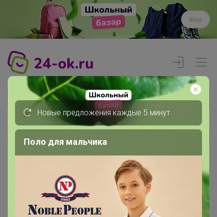
Жми
Новые предложения каждые 5 минут
Поло для мальчика
Реклама
Главная
Члены клуба
kateeena