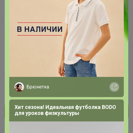
kateeena
Кандидат в магистры
792
110
8
193
10
На сайте 26 июня, 2023 11:04
День рождения 24 декабря
Красноярск
Брюнетка
В клубе с 30 января 2017 г.
Хит сезона! Идеальная футболка BODO
Личное сообщение
для уроков физкультуры