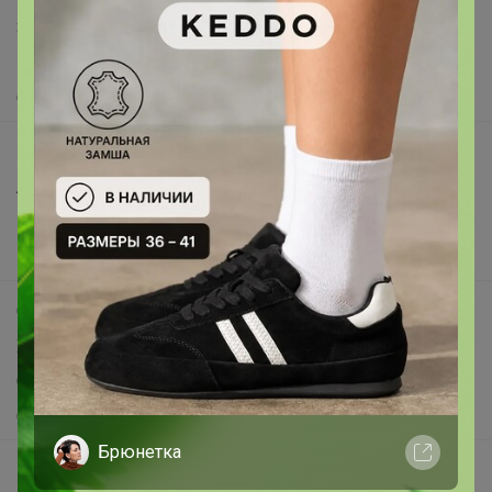
Защита покупателя
Помощь
О нас
Все предложения
Анонсы
Новости
Поддержка альпак
Самое выгодное
Хиты продаж
Самое желанное
Самое быстрое
Брюнетка
Начать зарабатывать с 24-ok