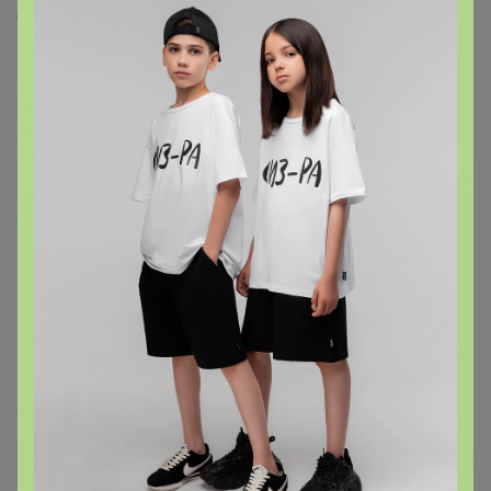
Скопировать ссылку
Медали
10
Номинировать на медаль
2
1
1
1
1
1
1
1
1
Подпись