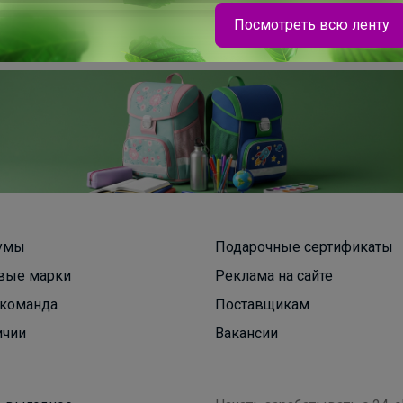
Посмотреть всю ленту
На физкультуру днем, на прогулку вечером.
Кроссовки Sprandi за 2790 рублей
Брюнетка
МиниДино современный школьный гардероб
для девочек и мальчиков, где комфорт
встречается со стилем
умы
Подарочные сертификаты
вые марки
Реклама на сайте
Атлантика
команда
Поставщикам
ичии
Вакансии
Блузка для девочки "Кружевной воротник и
вышивка"