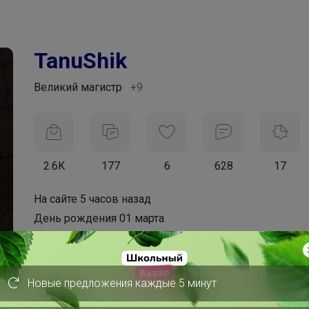
TanuShik
Великий магистр
+9
2.6K
177
6
628
17
На сайте 5 часов назад
День рождения 01 марта
Красноярск
В клубе с 17 января 2017 г.
Новые предложения каждые 5 минут