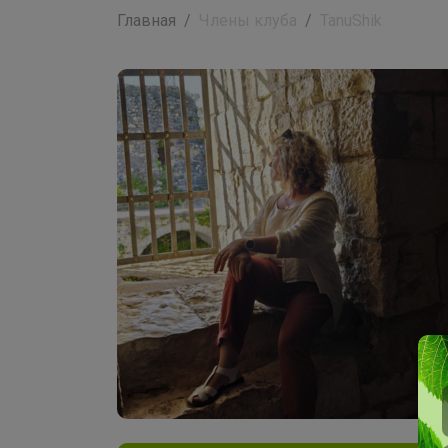
Главная
Члены клуба
TanuShik