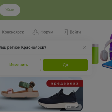
Жми
Красноярск
Форум
Войти
Ваш регион
Красноярск?
Нравится
Заказы
Изменить
Да
и
Команда
Торговые марки
Эксперты
Реклама