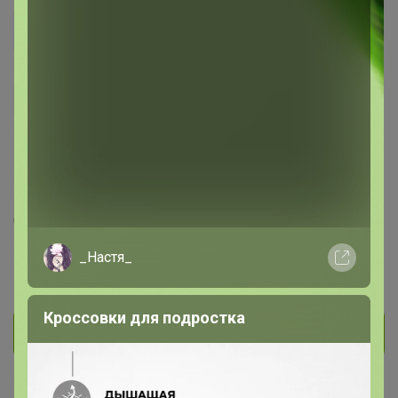
ИРИНА.К
Кандидат в магистры
856
46
1
126
На сайте 42 минуты назад
День рождения 16 апреля
Красноярск
_Настя_
В клубе с 14 декабря 2016 г.
Кроссовки для подростка
Личное сообщение