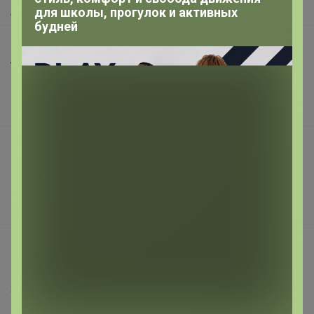
Доставка
для школы, прогулок и активных
будней
Шоурумы
Торговые марки
Наша команда
В наличии
Подарочные сертификаты
Реклама на сайте
Поставщикам
Вакансии
support@24-ok.ru
Написать в поддержку
Защита покупателя
Помощь