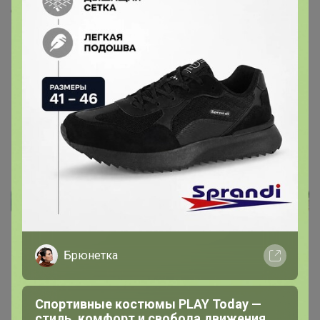
Скопировать ссылку
Медали
Номинировать на медаль
Будьте первым!
Реклама
Брюнетка
Как здесь все устроено?
Как сделать заказ?
Спортивные костюмы PLAY Today —
Как получить?
стиль, комфорт и свобода движения