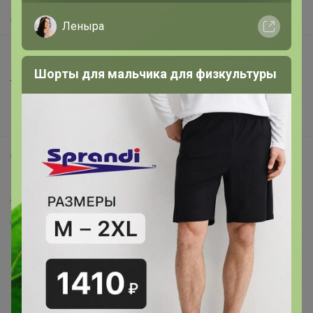
О нас
Леныра
Все предложения
Шорты для мальчика для физкультуры
Анонсы
Новости
Поддержка альпак
Самое выгодное
Хиты продаж
Самое желанное
Самое быстрое
Начать зарабатывать с 24-ok
Picabox.ru - Лучшее место для ваших изображений
Розыгрыш - Генератор случайных чисел