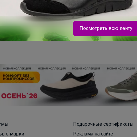
Посмотреть всю ленту
Брюнетка
Стильные школьные рюкзаки и аксессуары,
которые точно выделят среди остальных — по
приятным ценам
умы
Подарочные сертификаты
вые марки
Реклама на сайте