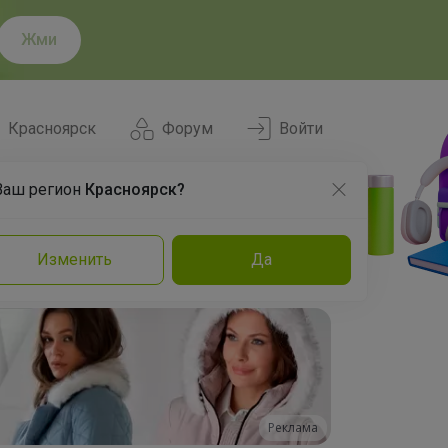
Жми
Красноярск
Форум
Войти
Ваш регион
Красноярск?
Нравится
Заказы
Изменить
Да
и
Команда
Торговые марки
Эксперты
Реклама