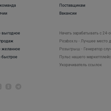
команда
Поставщикам
ичии
Вакансии
 выгодное
Начать зарабатывать с 24-o
продаж
Picabox.ru - Лучшее место
 желанное
Розыгрыш - Генератор слу
 быстрое
Пульс нашего маркетплейс
Укорачиватель ссылок
Леныра
Стильные кроссовки на физкультуру 790р