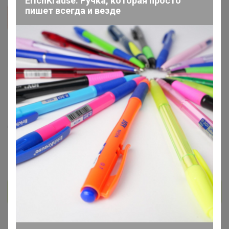
ErichKrause. Ручка, которая просто
пишет всегда и везде
Summer Wine
Великий магистр
2.1K
139
18
658
5
На сайте 2 часа назад
День рождения 01 января
Красноярск
В клубе с 8 декабря 2016 г.
Личное сообщение