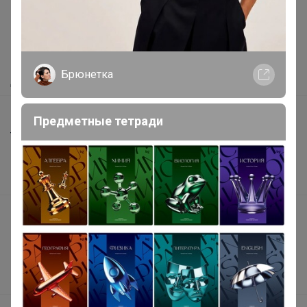
Как здесь все устроено?
Как сделать заказ?
Как получить?
Брюнетка
Доставка
Шоурумы
Предметные тетради
Торговые марки
Наша команда
В наличии
Подарочные сертификаты
Реклама на сайте
Поставщикам
Вакансии