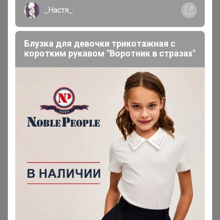
Скопировать ссылку
_Настя_
Медали
5
Блузка для девочки трикотажная с
коротким рукавом "Воротник в стразах"
Номинировать на медаль
1
1
1
1
1
Реклама