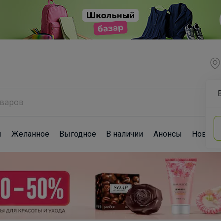
ы
Желанное
Выгодное
В наличии
Анонсы
Новост