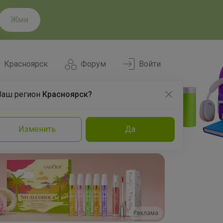
Жми
Красноярск
Форум
Войти
Ваш регион
Красноярск?
Нравится
Заказы
Изменить
Да
и
Команда
Торговые марки
Эксперты
Реклама