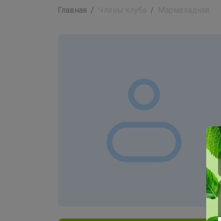
Главная
Члены клуба
Мармеладная