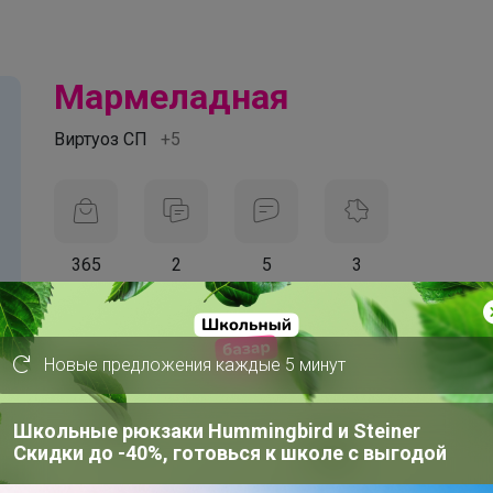
Мармеладная
Виртуоз СП
+5
365
2
5
3
На сайте 22 часа назад
День рождения 01 января
Новые предложения каждые 5 минут
Красноярск
В клубе с 6 декабря 2016 г.
Школьные рюкзаки Hummingbird и Steiner
Скидки до -40%, готовься к школе с выгодой