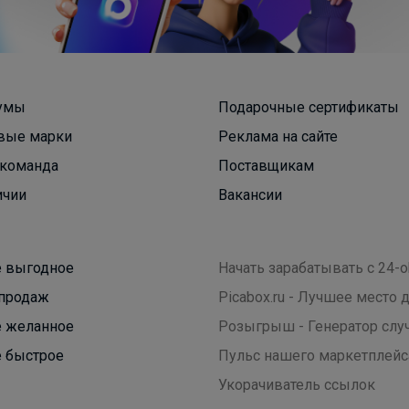
умы
Подарочные сертификаты
вые марки
Реклама на сайте
команда
Поставщикам
СЛАДКАЯ
ичии
Вакансии
Школьная обувь для мальчиков, которую дети
носят с удовольствием — уже в наличии
 выгодное
Начать зарабатывать с 24-o
продаж
Picabox.ru - Лучшее место
 желанное
Розыгрыш - Генератор слу
 быстрое
Пульс нашего маркетплейс
Укорачиватель ссылок