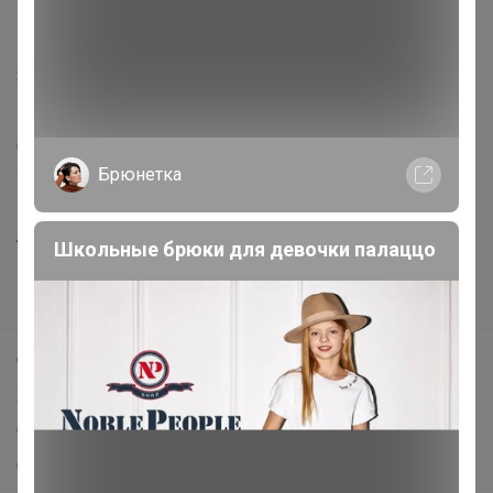
support@24-ok.ru
Написать в поддержку
Защита покупателя
Помощь
О нас
Брюнетка
Все предложения
Анонсы
Школьные брюки для девочки палаццо
Новости
Поддержка альпак
Самое выгодное
Хиты продаж
Самое желанное
Самое быстрое