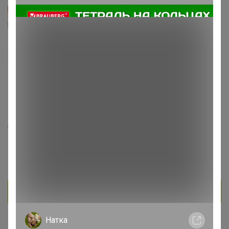
ЛясыЧ
Великий магистр
2.4K
200
43
401
9
На сайте 51 минуту назад
День рождения 18 марта
Красноярск
В клубе с 28 ноября 2016 г.
Личное сообщение
Натка