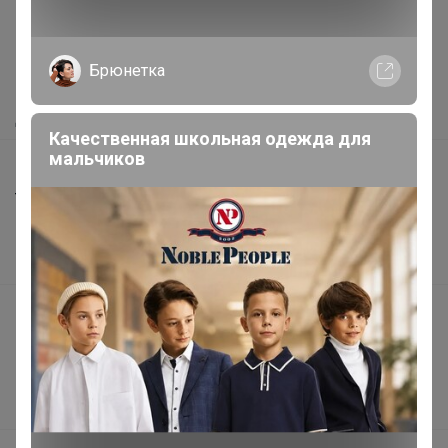
Как здесь все устроено?
Как сделать заказ?
Брюнетка
Как получить?
Доставка
Качественная школьная одежда для
мальчиков
Шоурумы
Торговые марки
Наша команда
В наличии
Подарочные сертификаты
Реклама на сайте
Поставщикам
Вакансии