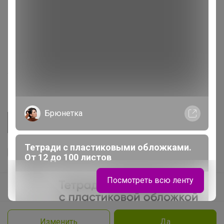
Начать зарабатывать с 24-ok
Picabox.ru - Лучшее место для ваших изображений
Розыгрыш - Генератор случайных чисел
Пульс нашего маркетплейса
Укорачиватель ссылок
Брюнетка
Тетради с пластиковыми обложками.
От 12 до 100 листов
Посмотреть всю ленту
Ваш регион
Красноярск?
Продолжая использовать этот сайт и нажимая кнопку
«Принять», вы даёте согласие на обработку файлов
© ООО "Лявита", ОГРН 1122468054070, 2012 - 2026
cookie
Политика конфиденциальности
Изменить
Да