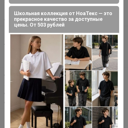
Защита покупателя
Помощь
Школьная коллекция от НоаТекс — это
прекрасное качество за доступные
О нас
цены. От 503 рублей
Все предложения
Анонсы
Новости
Поддержка альпак
Самое выгодное
Хиты продаж
Самое желанное
Самое быстрое
Начать зарабатывать с 24-ok
Picabox.ru - Лучшее место для ваших изображений