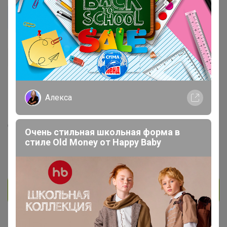
Katerina_1607
Кандидат в магистры
837
142
10
148
3
Алекса
На сайте 5 часов назад
День рождения 16 июля
Очень стильная школьная форма в
Красноярск
стиле Old Money от Нappy Вaby
В клубе с 27 ноября 2016 г.
Личное сообщение