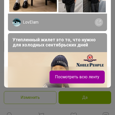
Розыгрыш - Генератор случайных чисел
Пульс нашего маркетплейса
LovEIam
Укорачиватель ссылок
Утепленный жилет это то, что нужно
для холодных сентябрьских дней
Посмотреть всю ленту
Ваш регион
Красноярск?
Продолжая использовать этот сайт и нажимая кнопку
«Принять», вы даёте согласие на обработку файлов
© ООО "Лявита", ОГРН 1122468054070, 2012 - 2026
cookie
Политика конфиденциальности
Изменить
Да
Cоглашение пользователя
Подробнее
Принять