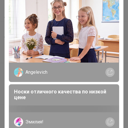
Как получить?
Доставка
Шоурумы
Торговые марки
Наша команда
В наличии
Подарочные сертификаты
Angelevich
Реклама на сайте
Поставщикам
Носки отличного качества по низкой
цене
Вакансии
support@24-ok.ru
Написать в поддержку
Эмилия!