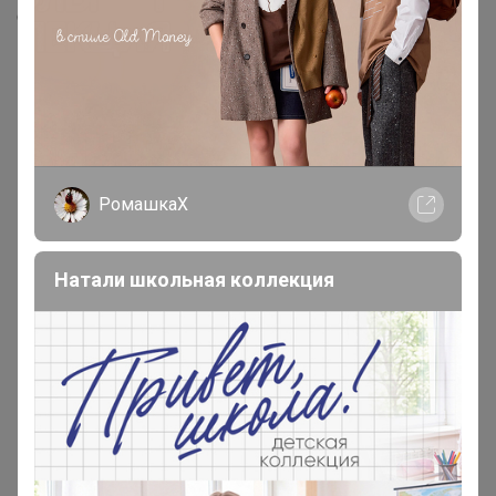
Скопировать ссылку
Медали
3
Номинировать на медаль
РомашкаХ
2
1
Натали школьная коллекция
Реклама
Как здесь все устроено?
Как сделать заказ?