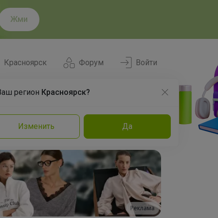
Жми
Красноярск
Форум
Войти
Ваш регион
Красноярск?
Нравится
Заказы
Изменить
Да
и
Команда
Торговые марки
Эксперты
Реклама