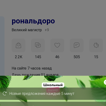
рональдоpo
Великий магистр
+9
2.2K
145
46
505
15
На сайте 7 часов назад
День рождения 01 января
Саяногорск
В клубе с 14 сентября 2016 г.
Новые предложения каждые 5 минут