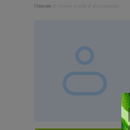
Главная
Члены клуба
рональдоpo