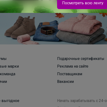
Посмотреть всю ленту
Брюнетка
Школьные брюки со скидкой 65%
умы
Подарочные сертификаты
вые марки
Реклама на сайте
команда
Поставщикам
ичии
Вакансии
 выгодное
Начать зарабатывать с 24-o