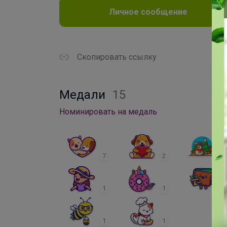
Личное сообщение
Скопировать ссылку
Медали
15
Номинировать на медаль
7
2
1
1
1
1
1
1