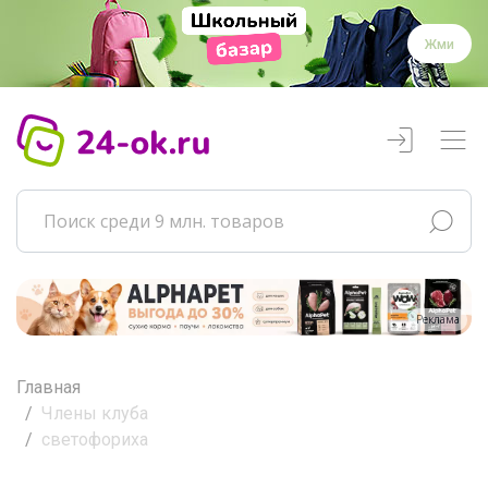
Жми
Реклама
Главная
Члены клуба
светофориха