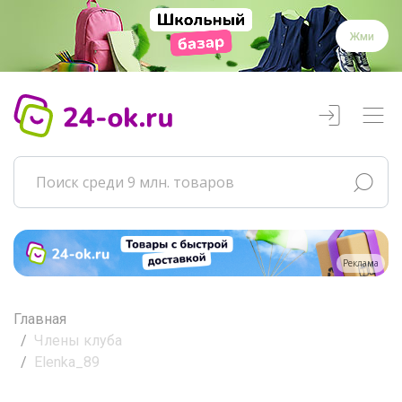
Жми
Реклама
Главная
Члены клуба
Elenka_89