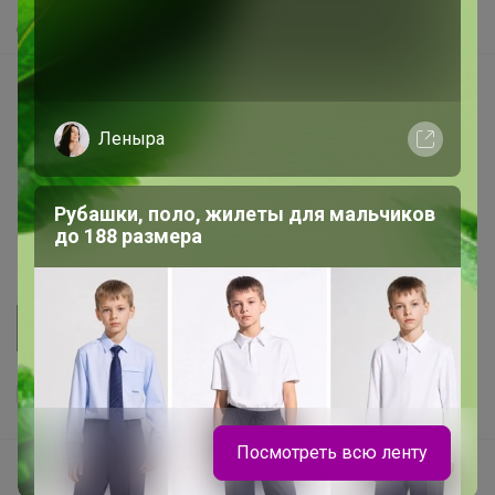
Самое быстрое
Начать зарабатывать с 24-ok
Picabox.ru - Лучшее место для ваших изображений
Леныра
Розыгрыш - Генератор случайных чисел
Пульс нашего маркетплейса
Рубашки, поло, жилеты для мальчиков
Укорачиватель ссылок
до 188 размера
Посмотреть всю ленту
Ваш регион
Красноярск?
Продолжая использовать этот сайт и нажимая кнопку
«Принять», вы даёте согласие на обработку файлов