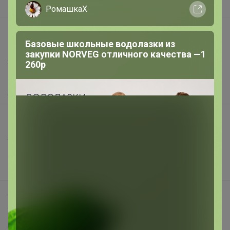
Вакансии
РомашкаХ
support@24-ok.ru
Базовые школьные водолазки из
Написать в поддержку
закупки NORVEG отличного качества —1
Защита покупателя
260р
Помощь
О нас
Все предложения
Анонсы
Новости
Поддержка альпак
Самое выгодное
Хиты продаж
Самое желанное