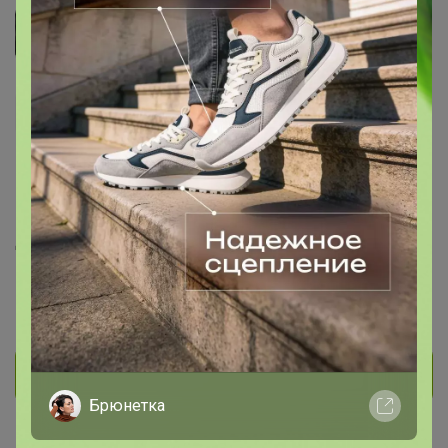
Shulman
Профессионал СП
75
63
4
48
На сайте 9 апреля, 2026 13:10
День рождения 01 июля
Красноярск
В клубе с 10 марта 2016 г.
Личное сообщение
Брюнетка