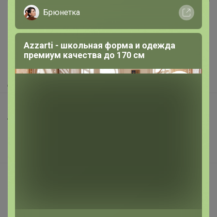
Реклама
Брюнетка
Как здесь все устроено?
Azzarti - школьная форма и одежда
Как сделать заказ?
премиум качества до 170 см
Как получить?
Доставка
Шоурумы
Торговые марки
Наша команда
В наличии
Подарочные сертификаты
Реклама на сайте
Поставщикам