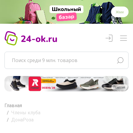
Жми
Реклама
Главная
Члены клуба
ДонаРоза