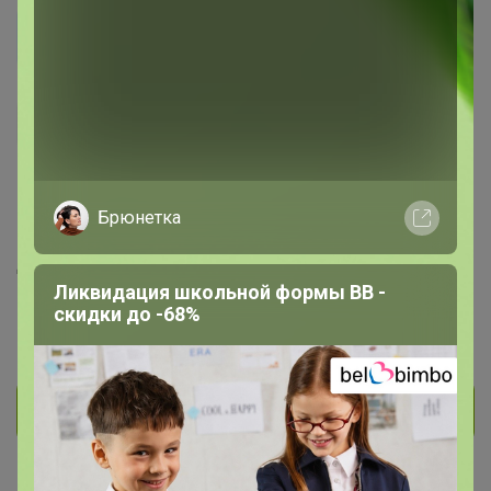
Ольгаиванова
Магистр
1K
16
2
131
7
Брюнетка
На сайте 15 часов назад
День рождения 01 января
Ликвидация школьной формы BB -
Красноярск
скидки до -68%
В клубе с 26 февраля 2016 г.
Личное сообщение