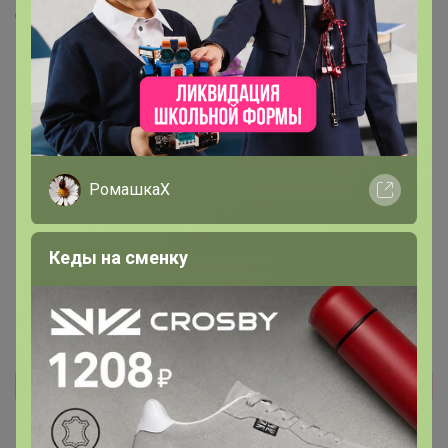
Скопировать ссылку
Медали
7
Номинировать на медаль
РомашкаХ
3
2
1
Кеды на сменку
1
Реклама