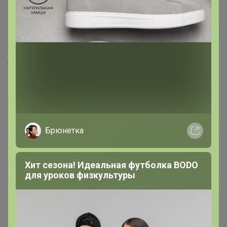
Как здесь все устроено?
Как сделать заказ?
Как получить?
Доставка
Шоурумы
Торговые марки
Наша команда
Брюнетка
В наличии
Подарочные сертификаты
Хит сезона! Идеальная футболка BODO
для уроков физкультуры
Реклама на сайте
Поставщикам
Вакансии