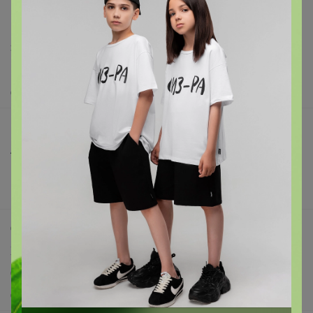
support@24-ok.ru
Написать в поддержку
Защита покупателя
Помощь
О нас
Все предложения
Анонсы
Новости
Поддержка альпак
Самое выгодное
Хиты продаж
Самое желанное
Самое быстрое