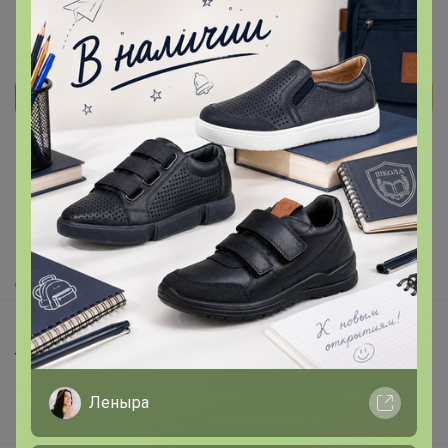
Реклама
Как здесь все устроено?
Как сделать заказ?
Как получить?
Доставка
Шоурумы
Торговые марки
Наша команда
Леныра
В наличии