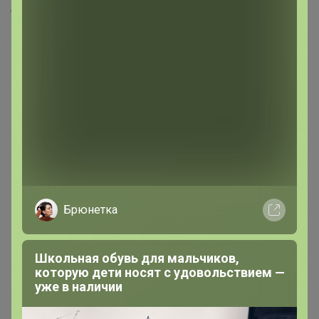
Скопировать ссылку
Медали
8
Номинировать на медаль
3
2
2
1
Брюнетка
Друзья в клубе
2
Школьная обувь для мальчиков,
которую дети носят с удовольствием —
уже в наличии