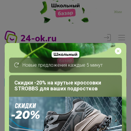
Жми
Новые предложения каждые 5 минут
Скидки -20% на крутые кроссовки
Реклама
STROBBS для ваших подростков
Главная
Члены клуба
КатаринаВитт