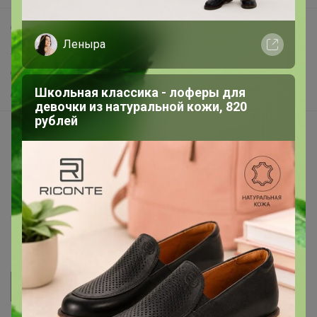
Самое выгодное
Леныра
Хиты продаж
Самое желанное
Школьная классика - лоферы для
Самое быстрое
девочки из натуральной кожи, 820
рублей
Начать зарабатывать с 24-ok
Picabox.ru - Лучшее место для ваших изображений
Розыгрыш - Генератор случайных чисел
Пульс нашего маркетплейса
Укорачиватель ссылок