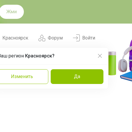
Жми
Красноярск
Форум
Войти
Ваш регион
Красноярск?
Нравится
Заказы
Изменить
Да
и
Команда
Торговые марки
Эксперты