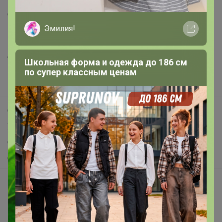
О нас
Эмилия!
Все предложения
Анонсы
Школьная форма и одежда до 186 см
Новости
по супер классным ценам
Поддержка альпак
Самое выгодное
Хиты продаж
Самое желанное
Самое быстрое
Начать зарабатывать с 24-ok
Picabox.ru - Лучшее место для ваших изображений
Розыгрыш - Генератор случайных чисел