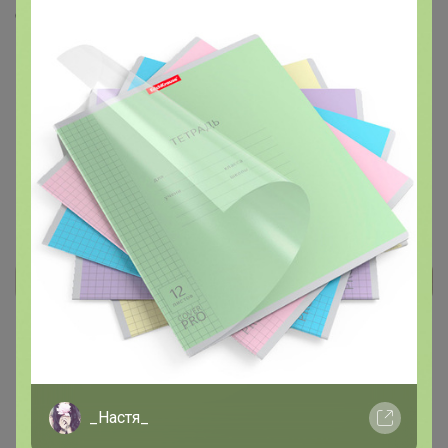
Скопировать ссылку
Медали
Номинировать на медаль
Будьте первым!
Реклама
Как здесь все устроено?
Как сделать заказ?
_Настя_
Как получить?