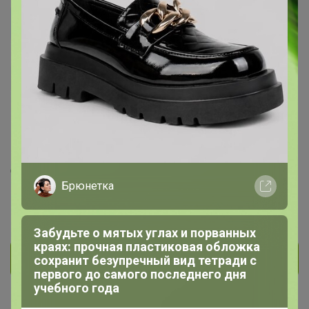
Ксения1982
Виртуоз СП
393
3
153
На сайте 29 июля, 2026 11:25
День рождения 31 мая
Красноярск
Брюнетка
В клубе с 10 декабря 2015 г.
Забудьте о мятых углах и порванных
краях: прочная пластиковая обложка
Личное сообщение
сохранит безупречный вид тетради с
первого до самого последнего дня
учебного года