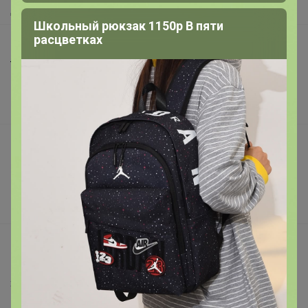
Доставка
Школьный рюкзак 1150р В пяти
расцветках
Шоурумы
Торговые марки
Наша команда
В наличии
Подарочные сертификаты
Реклама на сайте
Поставщикам
Вакансии
support@24-ok.ru
Написать в поддержку
Защита покупателя
Помощь