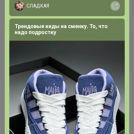
Скопировать ссылку
СЛАДКАЯ
Медали
10
Трендовые кеды на сменку. То, что
надо подростку
Номинировать на медаль
4
2
2
1
1
Друзья в клубе
1