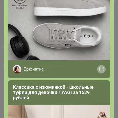
Реклама
Как здесь все устроено?
Как сделать заказ?
Как получить?
Доставка
Шоурумы
Торговые марки
Брюнетка
Наша команда
В наличии
Классика с изюминкой - школьные
туфли для девочки TYAGI за 1529
Подарочные сертификаты
рублей
Реклама на сайте
Поставщикам