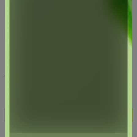
оксана05
Великий магистр
1.8K
89
22
765
10
На сайте 3 часа назад
День рождения 05 декабря
Енисейск
В клубе с 6 ноября 2015 г.
Личное сообщение