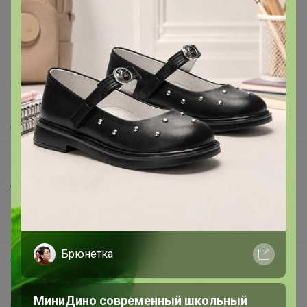
Вакансии
support@24-ok.ru
Написать в поддержку
Защита покупателя
Помощь
О нас
Все предложения
Анонсы
Новости
Поддержка альпак
Брюнетка
Самое выгодное
Хиты продаж
МиниДино современный школьный
Самое желанное