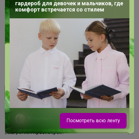
гардероб для девочек и мальчиков, где
Самое быстрое
комфорт встречается со стилем
Начать зарабатывать с 24-ok
Picabox.ru - Лучшее место для ваших изображений
Розыгрыш - Генератор случайных чисел
Пульс нашего маркетплейса
Укорачиватель ссылок
Атлантика
Посмотреть всю ленту
Ваш регион
Красноярск?
Продолжая использовать этот сайт и нажимая кнопку
«Принять», вы даёте согласие на обработку файлов