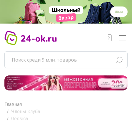
Жми
Реклама
Главная
Члены клуба
Gessica