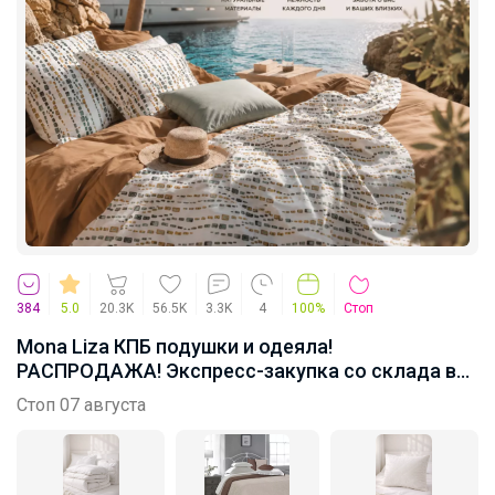
384
5.0
20.3K
56.5K
3.3K
4
100%
Стоп
Mona Liza КПБ подушки и одеяла!
РАСПРОДАЖА! Экспресс-закупка со склада в
Красноярске!
Стоп 07 августа