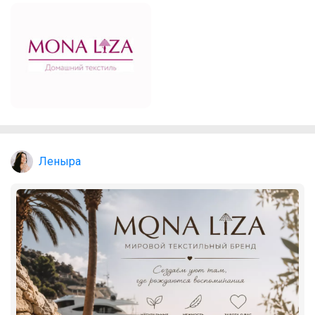
Леныра