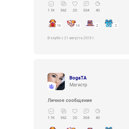
1.1K
362
20
304
40
16
14
2
2
В клубе с 21 августа 2013 г.
BogaTA
Магистр
Личное сообщение
1.1K
362
20
304
40