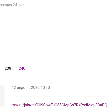
аздач 24-ok.ru
239
240
13 апреля, 2026 10:30
max.ru/join/mYGll9SpwEuO88GMpCn7RxPhdMiouFOuPQ4p