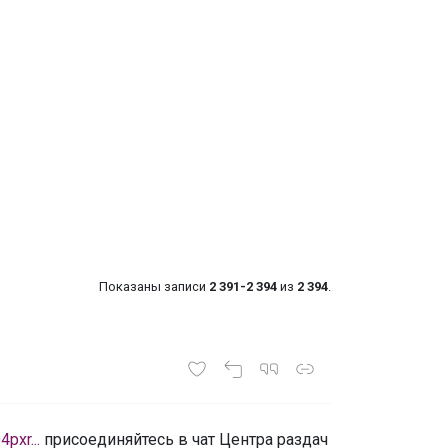
Показаны записи
2 391-2 394
из
2 394
.
xr...
присоединяйтесь в чат Центра раздач