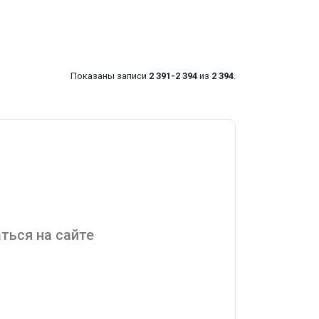
Показаны записи
2 391-2 394
из
2 394
.
ться на сайте