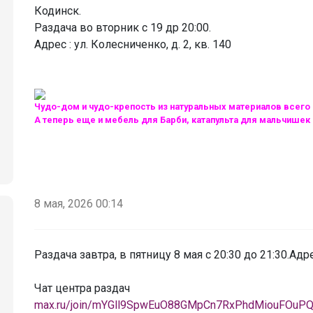
Кодинск.
‌Раздача во вторник с 19 др 20:00.
‌Адрес : ул. Колесниченко, д. 2, кв. 140
Чудо-дом и чудо-крепость из натуральных материалов всего 
А теперь еще и мебель для Барби, катапульта для мальчишек
8 мая, 2026 00:14
Раздача завтра, в пятницу 8 мая с 20:30 до 21:30.Адре
‌Чат центра раздач
max.ru/join/mYGll9SpwEuO88GMpCn7RxPhdMiouFOuPQ4p