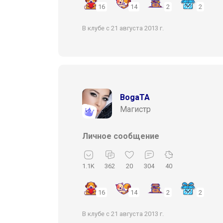
16
14
2
2
В клубе с 21 августа 2013 г.
BogaTA
Магистр
Личное сообщение
1.1K
362
20
304
40
16
14
2
2
В клубе с 21 августа 2013 г.