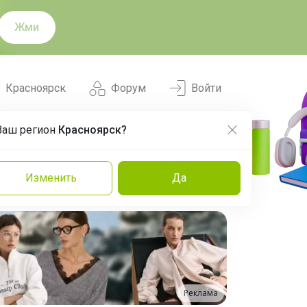
Жми
Красноярск
Форум
Войти
Ваш регион
Красноярск?
Нравится
Заказы
Изменить
Да
и
Команда
Торговые марки
Эксперты
Реклама