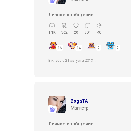
Личное сообщение
1.1K
362
20
304
40
16
14
2
2
В клубе с 21 августа 2013 г.
BogaTA
Магистр
Личное сообщение