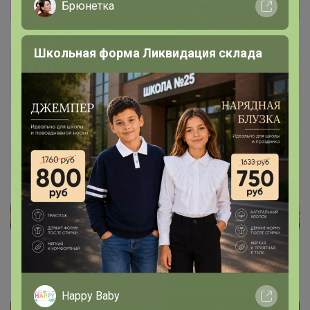
Показать
Брюнетка
Школьная форма Ликвидация склада
MariChic
Организатор СП
3 июля, 2026 09:26
Happy Baby