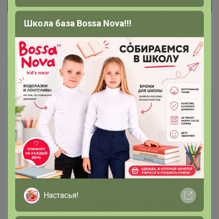
Школа база Bossa Nova!!!
Показаны записи
1-3
из
3
.
Чтобы ответить или задать вопрос
необходимо авторизоваться на сайте
Это займет меньше минуты
Настасья!