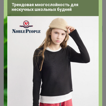
Войти
Зарегистрироваться
Трендовая многослойность для
нескучных школьных будней
Реклама
Как здесь все устроено?
Как сделать заказ?
Как получить?
Доставка
Шоурумы
Торговые марки
Наша команда