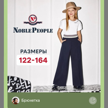
СОУСЫ TAMAKI и другие
3
ФИНЫ - вьетнамские
12
АКСЕССУАРЫ для кофе
ЧАЙ - зеленый,черный,
7
фруктовый
+ Ещё 8 каталогов
Хиты продаж
Брюнетка