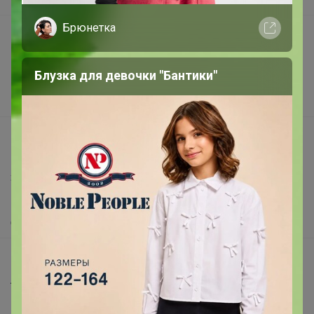
В наличии
Брюнетка
Подарочные сертификаты
Реклама на сайте
Блузка для девочки "Бантики"
Поставщикам
Вакансии
support@24-ok.ru
Написать в поддержку
Защита покупателя
Помощь
О нас
Все предложения
Анонсы
Новости