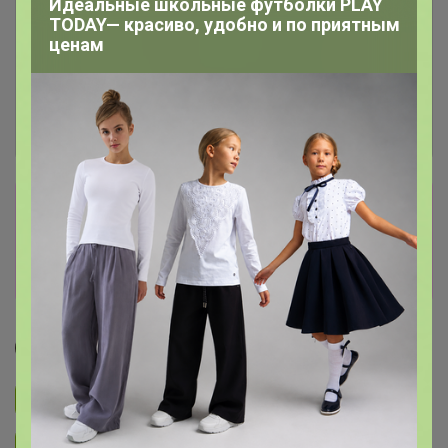
Идеальные школьные футболки PLAY
TODAY— красиво, удобно и по приятным
ценам
Сбор заказов в данной закупке
завершен
Перейти к текущей закупке
MariChic
Подписаться на закупку
987
Подписаться на организатора
2.1K