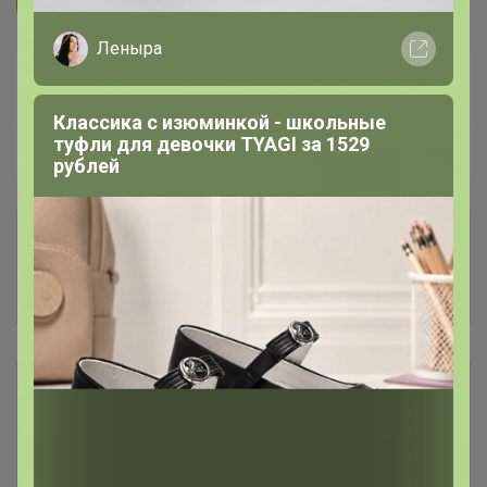
Леныра
В архиве
—
Классика с изюминкой - школьные
туфли для девочки TYAGI за 1529
~ 8 дней
Ожидание
рублей
Комментарии к лотам
1.6K
Отзывы участников
7.7K
Условия участия
Ключевые даты