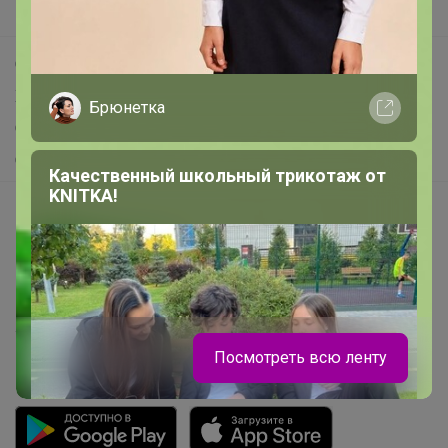
Поддержка альпак
Самое выгодное
Хиты продаж
Брюнетка
Самое желанное
Самое быстрое
Качественный школьный трикотаж от
KNITKA!
Начать зарабатывать с 24-ok
Picabox.ru - Лучшее место для ваших изображений
Розыгрыш - Генератор случайных чисел
Пульс нашего маркетплейса
Укорачиватель ссылок
Посмотреть всю ленту