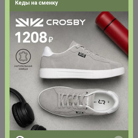
Кеды на сменку
Скидка
975р
Растворимый кофе G7 "Pure
Хит
Black" - 5000403
1 090р
Ocean Blue (Голубой океан)
Me Trang, зерно - 62013
Информация о заказах доступна
лишь членам клуба