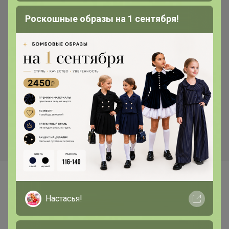
Роскошные образы на 1 сентября!
Хит
625р
Растворимый кофейный
напиток INSTANT COFFEE 2 в
1 - 62015
Хит
370р
Растворимый кофейный
напиток G7 "3 в 1" с
ВЕРТОЛЕТОМ!!! 21шт
Самые желанные
Настасья!