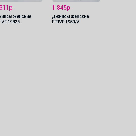
 611р
1 845р
2 061р
инсы женские
Джинсы женские
Мужские д
FIVE 19828
F`FIVE 1950/V
F`FIVE 0965