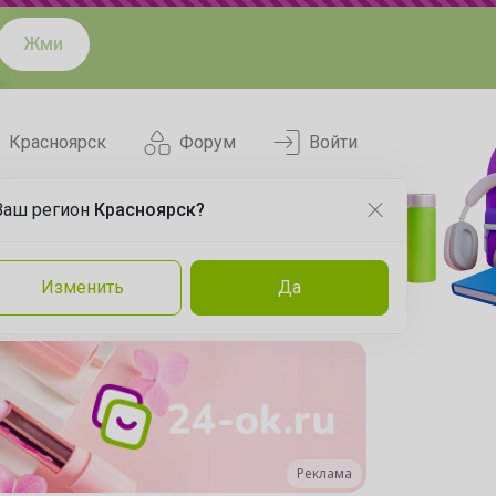
Жми
Красноярск
Форум
Войти
Ваш регион
Красноярск?
Нравится
Заказы
Изменить
Да
и
Команда
Торговые марки
Эксперты
Реклама