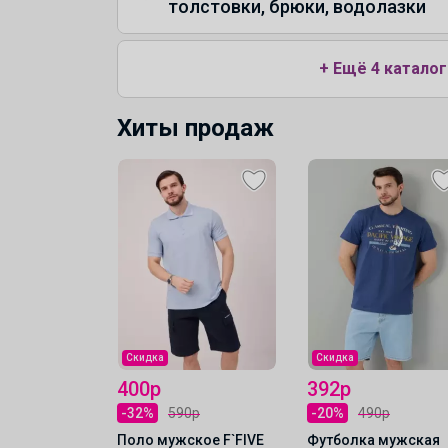
толстовки, брюки, водолазки
+ Ещё 4 каталог
Хиты продаж
Скидка
Скидка
400р
392р
00р
-32%
590р
-20%
490р
ские F`FIVE
Поло мужское F`FIVE
Футболка мужская