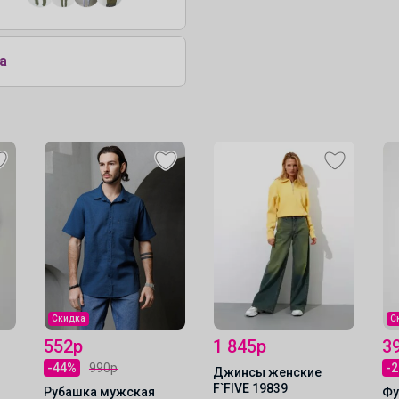
а
Новые предложения каждые 5 минут
Полный комплект для девочки
Скидка
С
552р
1 845р
3
-44%
990р
-
Джинсы женские
F`FIVE 19839
Рубашка мужская
Фу