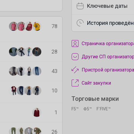
Ключевые даты
История проведён
78
Cтраничка организатор
28
Другие СП организато
Пристрой организатор
43
Сайт закупки
10
Торговые марки
F5™
Ф5™
F`FIVE™
1
26