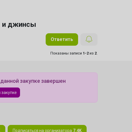
и и джинсы
Ответить
Показаны записи
1-2
из
2
.
 данной закупке завершен
 закупке
K
Подписаться на организатора
7.4K