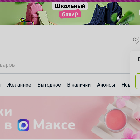
ы
Желанное
Выгодное
В наличии
Анонсы
Новост