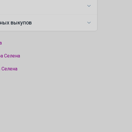
ных выкупов
а
ра Селена
а Селена