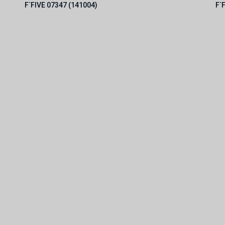
F`FIVE 07347 (141004)
F`
Посмотреть всю ленту