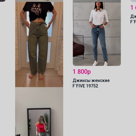
1
Дж
F`
1 800р
Джинсы женские
F`FIVE 19752