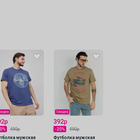
кидка
Скидка
92р
392р
20%
490р
-20%
490р
тболка мужская
Футболка мужская