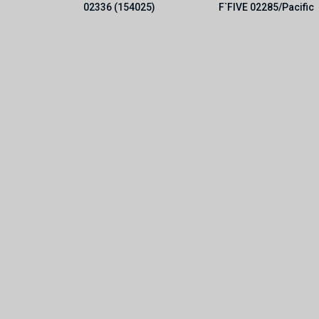
02336 (154025)
F`FIVE 02285/Pacific