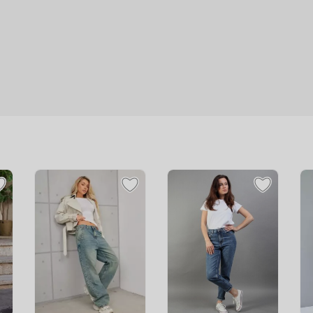
Брюнетка
Носки подростковые
Брюнетка
Шорты для мальчика для физкультуры
Брюнетка
Носки отличного качества по низкой цене