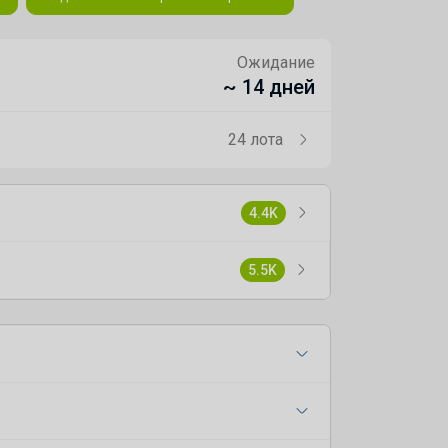
Ожидание
~ 14 дней
24 лота
4.4K
5.5K