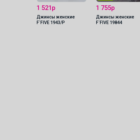
1 521р
1 755р
енские
Джинсы женские
Джинсы женские
39
F`FIVE 1943/P
F`FIVE 19844