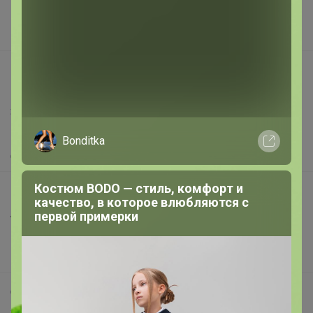
Поставщикам
Вакансии
support@24-ok.ru
Написать в поддержку
Защита покупателя
Помощь
Bonditka
О нас
Костюм BODO — стиль, комфорт и
Все предложения
качество, в которое влюбляются с
Анонсы
первой примерки
Новости
Поддержка альпак
Самое выгодное