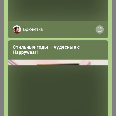
Реклама
Брюнетка
Как здесь все устроено?
Как сделать заказ?
Как получить?
Стильные годы — чудесные с
Happywear!
Доставка
Шоурумы
Торговые марки
Наша команда
В наличии
Подарочные сертификаты
Реклама на сайте