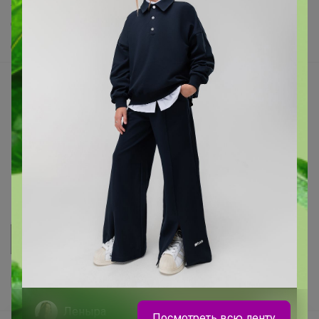
Хиты продаж
Самое желанное
Самое быстрое
Начать зарабатывать с 24-ok
Picabox.ru - Лучшее место для ваших изображений
Розыгрыш - Генератор случайных чисел
Пульс нашего маркетплейса
Укорачиватель ссылок
Леныра
Посмотреть всю ленту