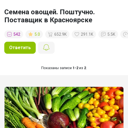
Семена овощей. Поштучно.
Поставщик в Красноярске
542
5.0
652.9K
291.1K
5.5K
Ответить
Показаны записи
1-2
из
2
.