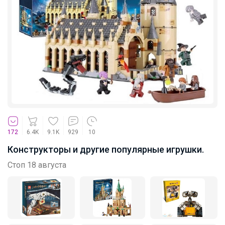
Рюкзаки и ранцы Brauberg, Grizzly,
Heikki
Натка
Качественный школьный трикотаж от
KNITKA!
172
6.4K
9.1K
929
10
belkakrsk
Конструкторы и другие популярные игрушки.
Стоп 18 августа
Azzarti - школьная форма и одежда
премиум качества до 170 см