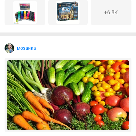
РомашкаХ
+6.8K
Трикотажный джемпер-обманка для
девочек, размеры 134-164
мозаика
Светла@я
Впервые! Школьная коллекция от
Бароши
ЛЕНУSЯ
Забудьте о мятых углах и порванных