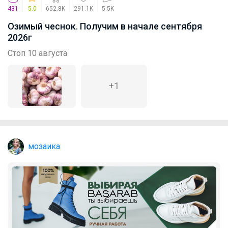
431
5.0
652.8K
291.1K
5.5K
Озимый чеснок. Получим в начале сентября
2026г
Стоп 10 августа
+1
мозаика