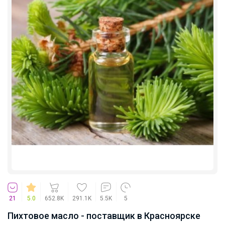
Еремейка
Челси на девочку, демисезон
Брюнетка
Распродажа кроссовок СПРАНДИ
Брюнетка
21
5.0
652.8K
291.1K
5.5K
5
Стильные детские кеды
Пихтовое масло - поставщик в Красноярске