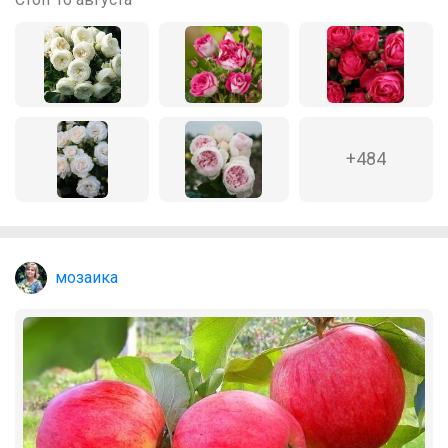
+484
мозаика