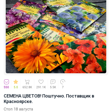
Атлантика
Женские носки 10 пар/250р
Эмилия!
Трендовый цвет, девчонки оценят. А
мамам понравится цена — всего 820
рублей
550
5.0
652.8K
291.1K
5.5K
7
СЕМЕНА ЦВЕТОВ! Поштучно. Поставщик в
Брюнетка
Красноярске.
Стоп 18 августа