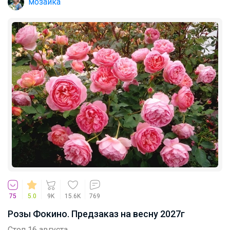
мозаика
75
5.0
9K
15.6K
769
Розы Фокино. Предзаказ на весну 2027г
Стоп 16 августа