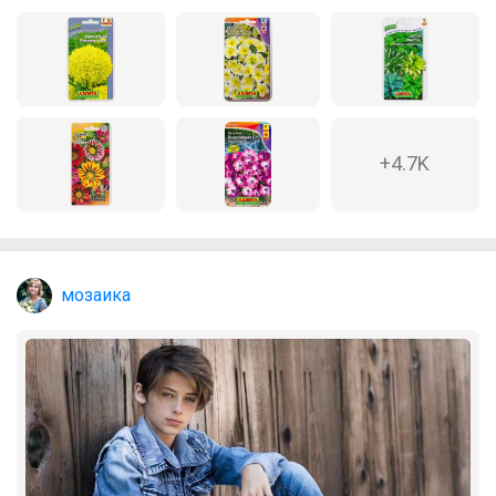
Идеальное поло для школы —
комфорт, стиль и отличная посадка
Леныра
+4.7K
Эксклюзивные бантики Точно
понравятся Вашей школьнице!
мозаика
ЛЕНУSЯ
Школьная классика с современным
дизайном — уже в наличии