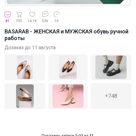
81
700
14.1K
536
10
BASARAB - ЖЕНСКАЯ и МУЖСКАЯ обувь ручной
работы
Дозаказ до 11 августа
+748
Показаны записи
1-11
из
11
.