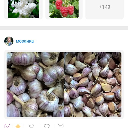
+149
мозаика