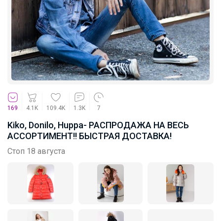
Леныра
Колготки отличного качества уже в
наличии — любимые бренды Котофей,
Mark Formelle и Лукоморье для школы
Леныра
169
4.1K
109.4K
1.3K
7
Kiko, Donilo, Huppa- РАСПРОДАЖА НА ВЕСЬ
АССОРТИМЕНТ!! БЫСТРАЯ ДОСТАВКА!
Колготки и носочки CONTE напрямую с
Стоп 18 августа
фабрики
Вейла