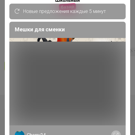
ОДЕЖДА ДЛЯ ВЗРОСЛЫХ
Новые предложения каждые 5 минут
F5 JEANS - ДЖИНСЫ, футболки,
поло ✅ СКИДКИ : 10% на джинсы,
Мешки для сменки
20% на футболки
410
5.0
20.8K
115.7K
4.4K
Ответить
Показаны записи
1-7
из
7
.