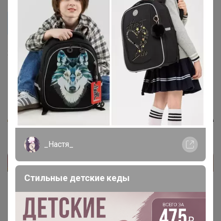
cherries
Здравствуйте, измените пожалуйста выдачу на ЦР
Красноярье.
хорошо
_Настя_
Стильные детские кеды
Показаны записи
1-7
из
7
.