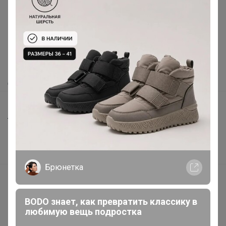
Как здесь все устроено?
Как сделать заказ?
Как получить?
Доставка
Шоурумы
Торговые марки
Наша команда
В наличии
Брюнетка
Подарочные сертификаты
Реклама на сайте
BODO знает, как превратить классику в
Поставщикам
любимую вещь подростка