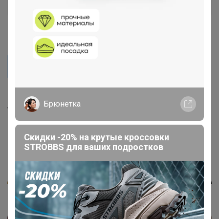
Золотой организатор
1
14 февраля, 2026 20:21
3412_111
Селена, здравствуйте, а когда примерно приедет эта
сп ?
Это мы узнаем только вечером ы понедельник.
Брюнетка
Теоретически, на следующей неделе
Скидки -20% на крутые кроссовки
STROBBS для ваших подростков