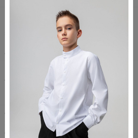
Вакансии
support@24-ok.ru
Написать в поддержку
Защита покупателя
Помощь
О нас
Все предложения
Анонсы
Новости
Поддержка альпак
Самое выгодное
Хиты продаж
Самое желанное