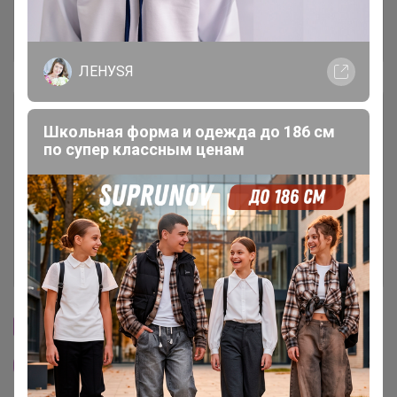
Отзывы участников
5.5K
ЛЕНУSЯ
Описание
Школьная форма и одежда до 186 см
по супер классным ценам
Условия участия
Ключевые даты
История проведённых выкупов
Cтраничка организатора
Другие СП организатора Селена