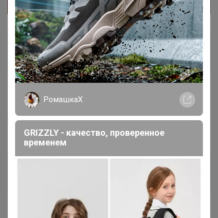
cherries
Магистр
16 февраля, 2026 21:17
РомашкаХ
Здравствуйте, измените пожалуйста выдачу на ЦР
Красноярье.
GRIZZLY - качество, проверенное
временем
Селена
Золотой организатор
1
17 февраля, 2026 21:41