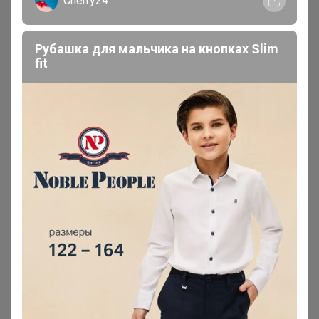
Cherry24
Рубашка для мальчика на кнопках Slim
fit
Сбор заказов в данной закупке
завершен
Перейти к текущей закупке