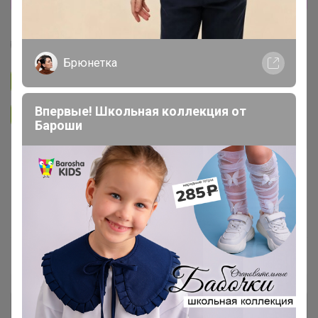
Селена
Брюнетка
Подписаться на закупку
1.4K
Впервые! Школьная коллекция от
Подписаться на организатора
7.4K
Бароши
В архиве
—
~ 14 дней
Ожидание
Пристрой
24 лота
Комментарии к лотам
4.4K