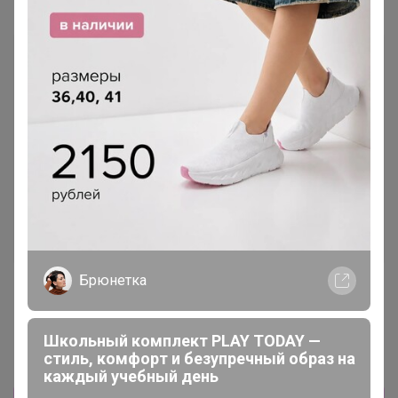
Самые желанные
ФЛИС
Брюнетка
1 845р
2 061р
Джинсы женские F`FIVE
Женские джинсы F`FIVE
19786
19846-Warm
Школьный комплект PLAY TODAY —
стиль, комфорт и безупречный образ на
каждый учебный день