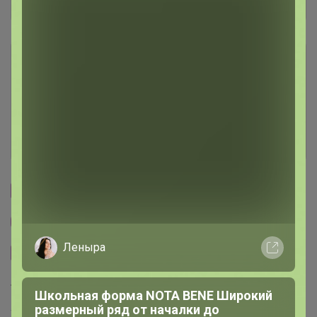
Отзывы участников
23.9K
Описание
Условия участия
Ключевые даты
Cтраничка организатора
Другие СП организатора Джилка
Леныра
Сайт закупки
Торговые марки
Школьная форма NOTA BENE Широкий
размерный ряд от началки до
Tiny Brook™