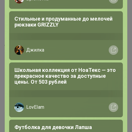
Мила40
Кандидат в магистры
Стильные и продуманные до мелочей
рюкзаки GRIZZLY
13 декабря, 2025 09:15
Добрый день! До нового года получим закупку?
Джилка
Школьная коллекция от НоаТекс — это
прекрасное качество за доступные
цены. От 503 рублей
LovEIam
Джилка
Серебряный организатор
Футболка для девочки Лапша