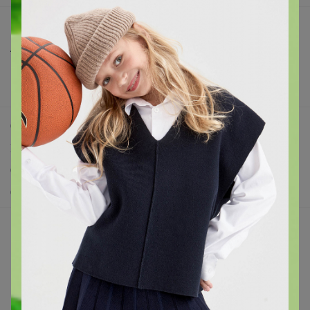
Все предложения
Анонсы
Новости
Поддержка альпак
Самое выгодное
Хиты продаж
Самое желанное
Самое быстрое
Начать зарабатывать с 24-ok
Picabox.ru - Лучшее место для ваших изображений
Розыгрыш - Генератор случайных чисел
Пульс нашего маркетплейса