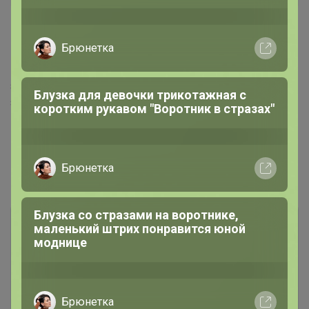
13 декабря, 2025 16:10
Брюнетка
Мила40
, Здравствуйте, заказы которые
забронированы да, сейчас включу в счет. Новые
Блузка для девочки трикотажная с
заказы скорее всего уже нет.
коротким рукавом "Воротник в стразах"
Брюнетка
Показаны записи
1-4
из
4
.
Блузка со стразами на воротнике,
маленький штрих понравится юной
моднице
Брюнетка