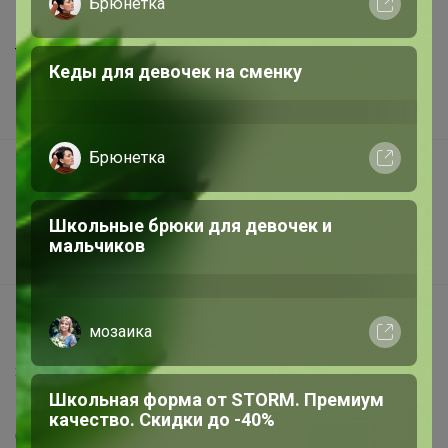
Брюнетка
Шоурумы
Торговые марки
Кеды для девочек на сменку
Наша команда
В наличии
Брюнетка
Подарочные сертификаты
Реклама на сайте
Школьные брюки для девочек и
Поставщикам
мальчиков
Вакансии
support@24-ok.ru
мозаика
Написать в поддержку
Защита покупателя
Школьная форма от STORM. Премиум
Помощь
качество. Скидки до -40%
О нас