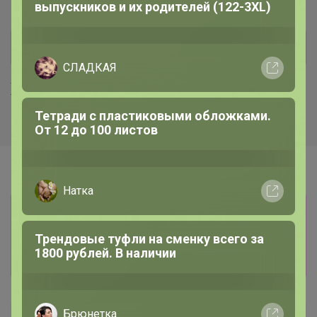
выпускников и их родителей (122-3XL)
СЛАДКАЯ
Хиты продаж
Тетради с пластиковыми обложками.
От 12 до 100 листов
Натка
Информация о заказах доступна
лишь членам клуба
Трендовые туфли на сменку всего за
1800 рублей. В наличии
Показать
Брюнетка