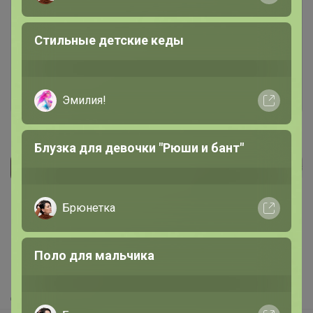
Чтобы ответить или задать вопрос
необходимо авторизоваться на сайте
Стильные детские кеды
Это займет меньше минуты
Войти
Зарегистрироваться
Эмилия!
Блузка для девочки "Рюши и бант"
Реклама
Брюнетка
Как здесь все устроено?
Как сделать заказ?
Поло для мальчика
Как получить?
Доставка