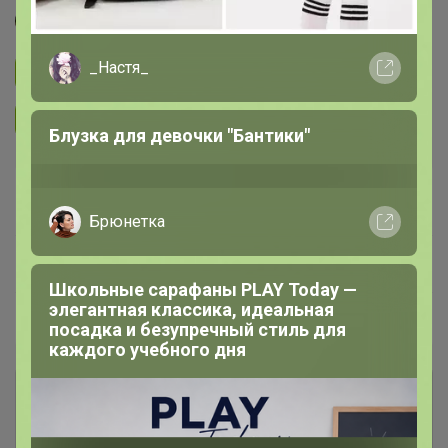
Джилка
_Настя_
Подписаться на закупку
3K
Подписаться на организатора
6.7K
Блузка для девочки "Бантики"
В архиве
Собрано
—
0 %
Брюнетка
~ 17 дней
Ожидание
Школьные сарафаны PLAY Today —
элегантная классика, идеальная
Пристрой
6 лотов
посадка и безупречный стиль для
каждого учебного дня
Комментарии к лотам
6K