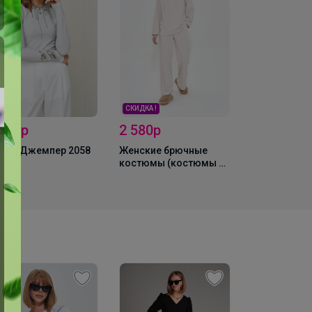
СКИДКА !
2 580р
2 563,2р
 728р
Женские брючные
Брюки 3023
XAN Джемпер 2058
костюмы (костюмы с
брюками) MIXAN 4046