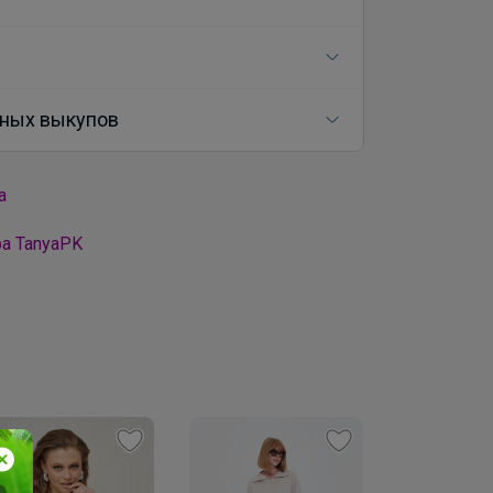
ных выкупов
а
а TanyaPK