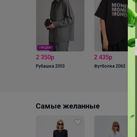
СКИДКА !
2 350р
2 435р
лузы MIXAN
Рубашка 2053
Футболка 2062
Самые желанные