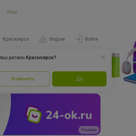
Жми
Красноярск
Форум
Войти
Ваш регион
Красноярск?
Нравится
Заказы
Изменить
Да
и
Команда
Торговые марки
Эксперты
Реклама