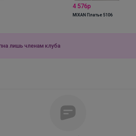
4 576р
MIXAN Платье 5106
пна лишь членам клуба
Леныра
Идеальные школьные футболки PLAY TODAY—
красиво, удобно и по приятным ценам