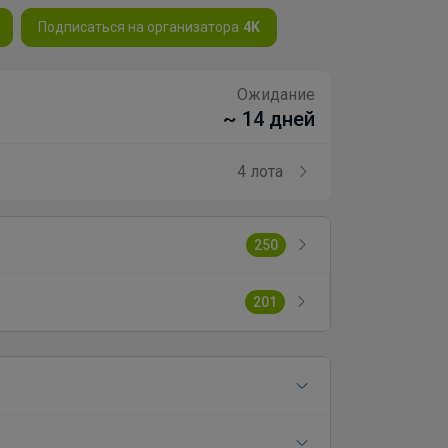
Подписаться на организатора
4K
Ожидание
~ 14 дней
4 лота
250
201