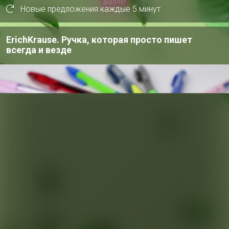
Новые предложения каждые 5 минут
ErichKrause. Ручка, которая просто пишет
всегда и везде
р
ЧАТ в MAX
СКИДКА !
2 550р
2
Брюки 3041
MI