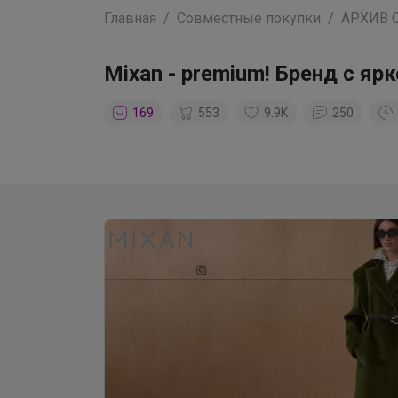
Главная
Совместные покупки
АРХИВ 
Mixan - premium! Бренд с я
169
553
9.9K
250