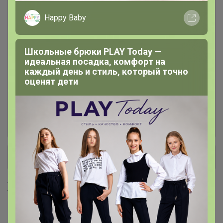
Джинсы мужские
43
Happy Baby
Джинсы УТЕПЛЕННЫЕ для
10
Школьные брюки PLAY Today —
мужчин и женщин
идеальная посадка, комфорт на
каждый день и стиль, который точно
оценят дети
Толстовки женские
1
Трикотаж ТЕПЛЫЙ для мужчин:
26
толстовки, брюки, водолазки
+ Ещё 4 каталога
Хиты продаж