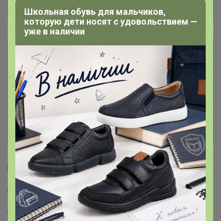
Отзывы участников
5.5K
Школьная обувь для мальчиков,
которую дети носят с удовольствием —
уже в наличии
Описание
Условия участия
Ключевые даты
История проведённых выкупов
Cтраничка организатора
Другие СП организатора Селена
Пристрой организатора Селена