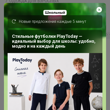
ОДЕЖДА ДЛЯ ВЗРОСЛЫХ
F5 JEANS - ДЖИНСЫ, футболки,
Новые предложения каждые 5 минут
поло, рубашки ✅
400
5.0
20.8K
115.7K
4.4K
Стильные футболки PlayToday —
идеальный выбор для школы: удобно,
модно и на каждый день
Ответить
Показаны записи
1-6
из
6
.