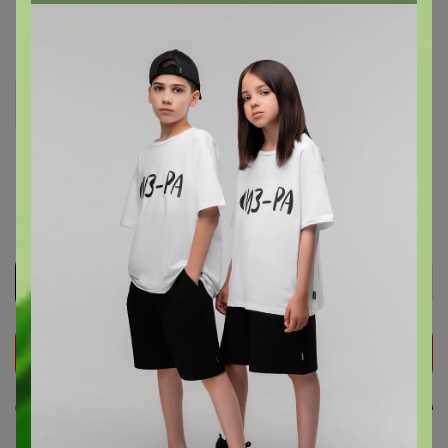
1
21 ноября, 2025 10:24
Alisan
Селена, А когда по ЦР?
Развоз основных ЦР по пятницам. развоз уже идет