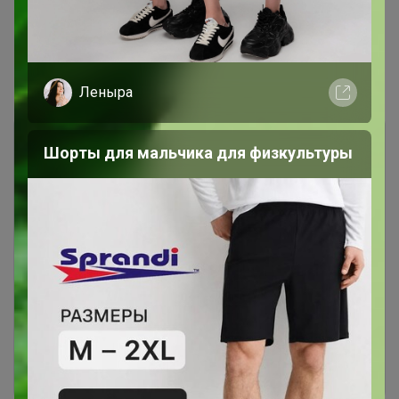
Показаны записи
1-6
из
6
.
Леныра
Шорты для мальчика для физкультуры
Чтобы ответить или задать вопрос
необходимо авторизоваться на сайте
Это займет меньше минуты
Войти
Зарегистрироваться