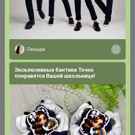
Леныра
Скидка
Скидка
Эксклюзивные бантики Точно
400р
1 192р
понравятся Вашей школьнице!
-20%
500р
-26%
1 600р
Футболка мужская F`FIVE
Шорты женские F`FIVE 18414
02373