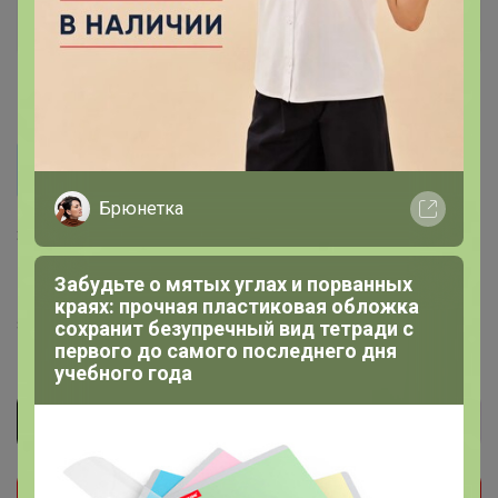
Золотой организатор
1
12 ноября, 2025 22:18
Alisan
Здравствуйте! не ждем ещё закупочку? А то
Брюнетка
приморозило, очень захотелось утепленных
Закупка должна прийти ближе к выходным. Скорее
джинсов
всего, в развоз пятницы не попадет.
Забудьте о мятых углах и порванных
Напишите мне во вторник, если закупка придет,
краях: прочная пластиковая обложка
заберете из офиса
сохранит безупречный вид тетради с
первого до самого последнего дня
учебного года