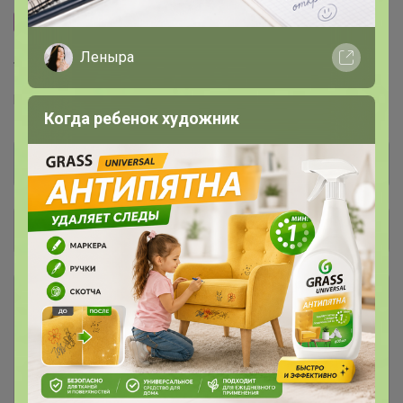
Сайт закупки
Леныра
Торговые марки
F5™
Ф5™
F`FIVE™
Когда ребенок художник
Общий каталог
РАСПРОДАЖА
78
Футболки, рубашки, поло, толстовки
Джинсы женские
28