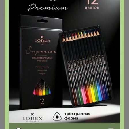
1 845р
Джинсы женские F`FIVE
19786
ФЛИС
2 061р
Женские джинсы F`FIVE
19846-Warm