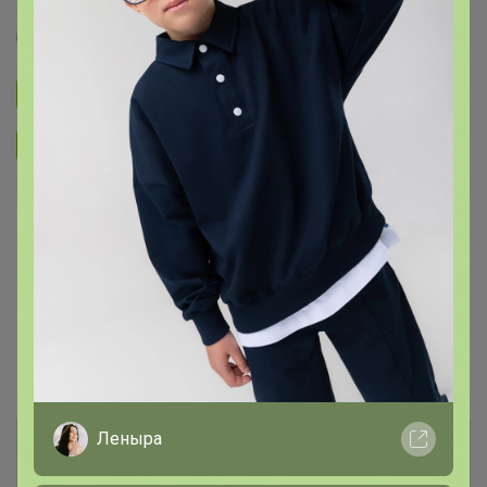
Селена
Подписаться на закупку
1.4K
Подписаться на организатора
7.4K
В архиве
—
~ 14 дней
Ожидание
Пристрой
25 лотов
Леныра
Комментарии к лотам
4.4K