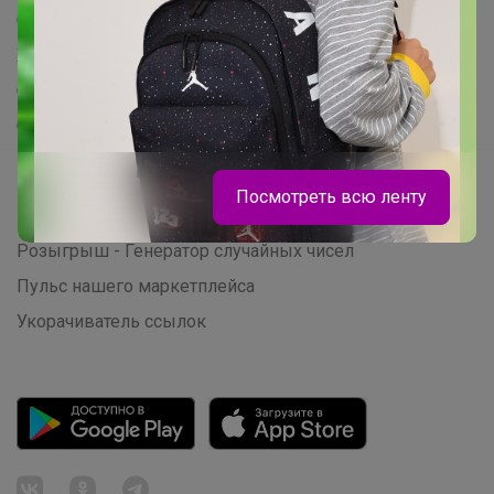
Самое выгодное
Хиты продаж
Самое желанное
Самое быстрое
Начать зарабатывать с 24-ok
Посмотреть всю ленту
Picabox.ru - Лучшее место для ваших изображений
Розыгрыш - Генератор случайных чисел
Пульс нашего маркетплейса
Укорачиватель ссылок
Эмилия!
Распродажа школьной обуви ELEGAMI
до конца июля