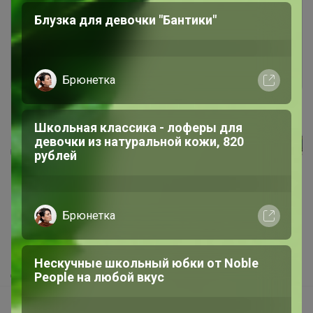
необходимо авторизоваться на сайте
Блузка для девочки "Бантики"
Это займет меньше минуты
Войти
Зарегистрироваться
Брюнетка
Школьная классика - лоферы для
девочки из натуральной кожи, 820
рублей
Реклама
Как здесь все устроено?
Брюнетка
Как сделать заказ?
Как получить?
Нескучные школьный юбки от Nоblе
Доставка
Реoplе на любой вкус
Шоурумы