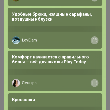
Удобные брюки, изящные сарафаны,
воздушные блузки
Кеша
Великий магистр
LovEIam
2 сентября, 2025 21:47
Комфорт начинается с правильного
белья — всё для школы Play Today
Ботаника
, ой держите меня🤣
Леныра
МарияКусм
Магистр
Кроссовки
7 сентября, 2025 10:52