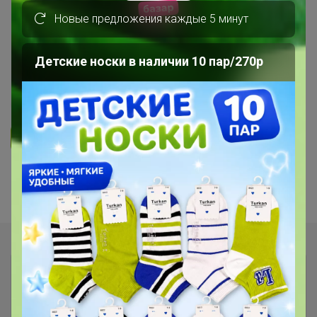
Новые предложения каждые 5 минут
💚 ВЕГЕТКИ. Цветочная рассада.
Предзаказ. График отправок на 3
Детские носки в наличии 10 пар/270р
стр темы
20
5.0
36.5K
25.4K
1.2K
Ответить
1
2
3
4
5
Показаны записи
1-10
из
44
.