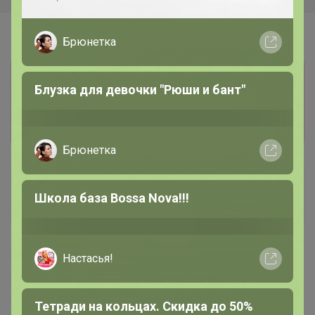
Брюнетка
Информация о заказах доступна
Блузка для девочки "Рюши и бант"
лишь членам клуба
Показать
Брюнетка
Кеша
Школа база Bossa Nova!!!
Великий магистр
2 сентября, 2025 20:29
Настасья!
Ботаника
, добрый вечер! Расфиксируйте меня
пожалуйста, я откорректирую, а то зашла в каталог и
Тетради на кольцах. Скидка до 50%