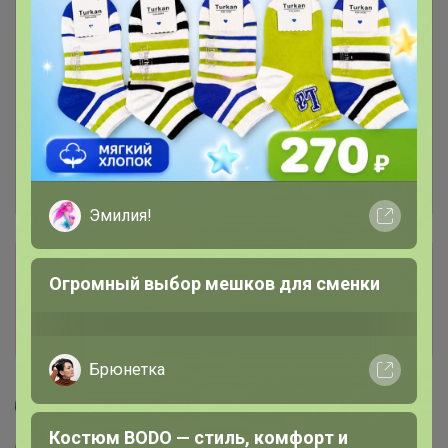
Эмилия!
Сбор заказов в данной закупке
Огромный выбор мешков для сменки
завершен
Перейти к текущей закупке
Брюнетка
Ботаника
Костюм BODO — стиль, комфорт и