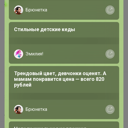
Торговые марки
Брюнетка
Наша команда
В наличии
Стильные детские кеды
Подарочные сертификаты
Реклама на сайте
Эмилия!
Поставщикам
Вакансии
Трендовый цвет, девчонки оценят. А
мамам понравится цена — всего 820
support@24-ok.ru
рублей
Написать в поддержку
Защита покупателя
Помощь
Брюнетка
О нас