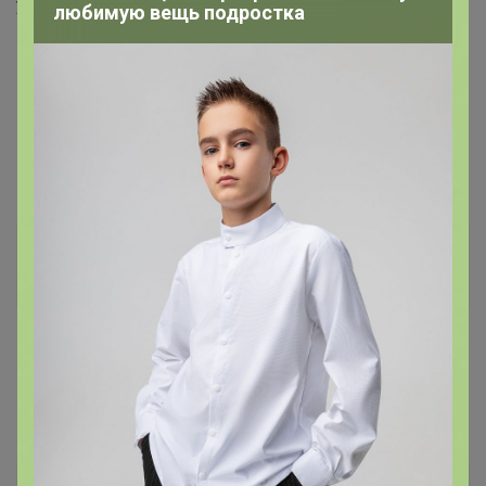
улице
любимую вещь подростка
Тётка
Гений СП
5 марта, 2026 18:48
Ботаника
, подскажите когда будете проверять оплату?