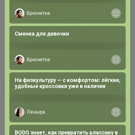
Ботаника
, добрый день! Подскажите, Бальзамин
Брюнетка
Musica Pink Aroma, это многолетний цветок?
Сменка для девочки
Брюнетка
На физкультуру — с комфортом: лёгкие,
Ботаника
удобные кроссовки уже в наличии
Серебряный организатор
Леныра
1
7 сентября, 2025 17:30
МарияКусм
, добрый. Он многолетник, но не зимует на
BODO знает, как превратить классику в