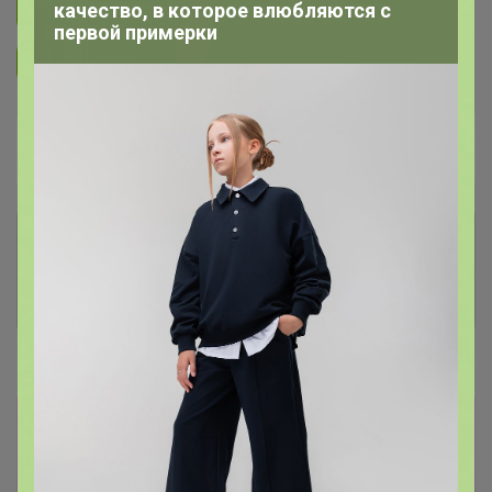
качество, в которое влюбляются с
Подписаться на закупку
725
первой примерки
Подписаться на организатора
4.1K
В архиве
Собрано
—
100 %
Комментарии к лотам
1.2K
Отзывы участников
2.6K
Новости
Получать будем примерно после майских
праздников, как только установится
стабильная плюсовая температура.