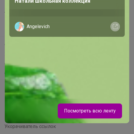
Натали школьная коллекция
Все предложения
Анонсы
Новости
Angelevich
Поддержка альпак
Самое выгодное
Хиты продаж
Самое желанное
Самое быстрое
Начать зарабатывать с 24-ok
Picabox.ru - Лучшее место для ваших изображений
Розыгрыш - Генератор случайных чисел
Посмотреть всю ленту
Пульс нашего маркетплейса
Укорачиватель ссылок