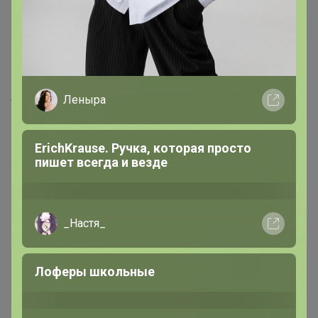
Ботаника
Серебряный организатор
5 марта, 2026 22:34
Леныра
Тётка
, здравствуйте. Сейчас посмотрю
ErichKrause. Ручка, которая просто
пишет всегда и везде
_Настя_
Нино
Лоферы школьные
Гений СП