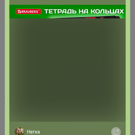
все как в тумане, а оно видимо автоматом
зафиксировалось сразу
Ботаника
Серебряный организатор
2 сентября, 2025 20:34
Кеша
, добрый. Сейчас
‌А это я еще не все открыла, сейчас колеусов море
будет)
Натка