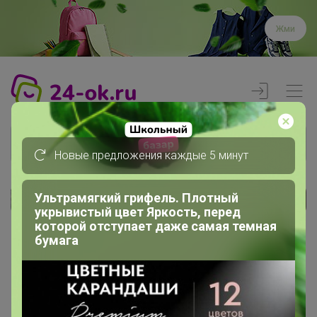
Жми
Новые предложения каждые 5 минут
Ультрамягкий грифель. Плотный
Реклама
укрывистый цвет Яркость, перед
которой отступает даже самая темная
бумага