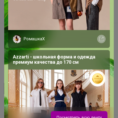
Хиты продаж
Самое желанное
Самое быстрое
Начать зарабатывать с 24-ok
РомашкаХ
Picabox.ru - Лучшее место для ваших изображений
Розыгрыш - Генератор случайных чисел
Пульс нашего маркетплейса
Azzarti - школьная форма и одежда
премиум качества до 170 см
Укорачиватель ссылок
Посмотреть всю ленту