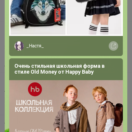
Поставщикам
Вакансии
support@24-ok.ru
Написать в поддержку
_Настя_
Защита покупателя
Помощь
Очень стильная школьная форма в
О нас
стиле Old Money от Нappy Вaby
Все предложения
Анонсы
Новости
Поддержка альпак
Самое выгодное