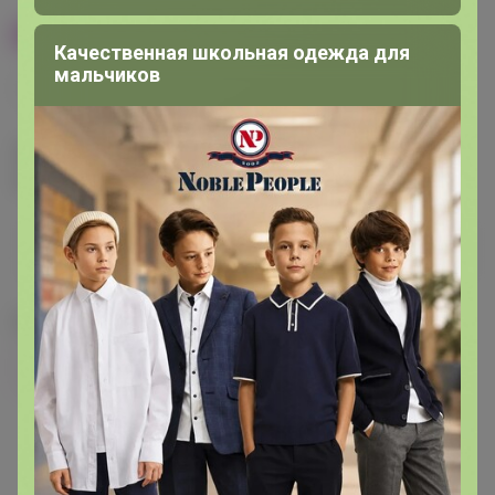
100% оригинал
У нас выгоднее
Качественная школьная одежда для
мальчиков
24
32
480
560
680
Эксклюзивный товар, доступен для
опытных пользователей 24-ok.ru
от 248 680,40р
Орг.
480,40р
486 320,40р
Доставка
260,80р
Цвет
Фиолетовый
Зелёный
Розовый