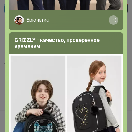
Реклама
Брюнетка
Как здесь все устроено?
GRIZZLY - качество, проверенное
Как сделать заказ?
временем
Как получить?
Доставка
Шоурумы
Торговые марки
Наша команда
В наличии
Подарочные сертификаты
Реклама на сайте