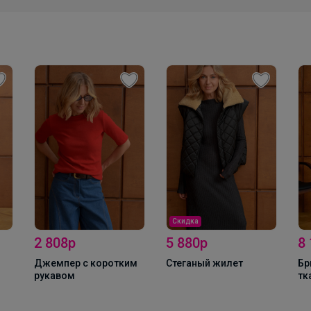
Скидка
5 880р
8 100р
4
-
м
Стеганый жилет
Брюки итальянская
ткань (шерсть)
Д
террокотово-
бордовый оттенок