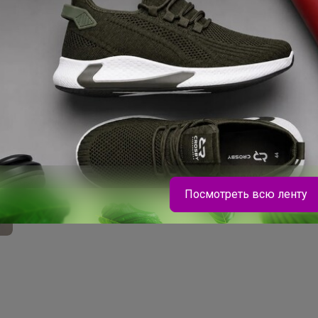
Скидка
9 350р
Стеганая куртка-
пальто в красном
оттенке
Посмотреть всю ленту
Брюнетка
Женские носки 10 пар/250р