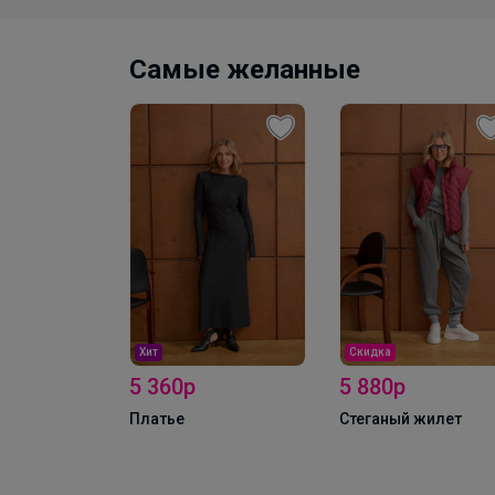
Самые желанные
Скидка
2 808р
5 880р
Джемпер с коротки
Стеганый жилет
рукавом