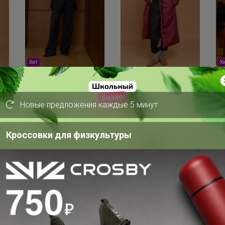
Н
Хит
4
8 500р
Ре
Брюки Терракотово-
от
бордовый оттенок
Новые предложения каждые 5 минут
Кроссовки для физкультуры