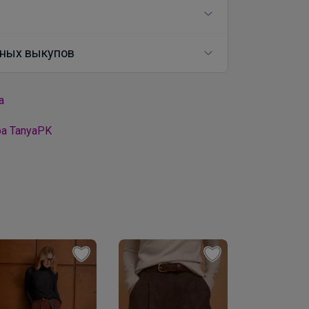
ных выкупов
а
а TanyaPK