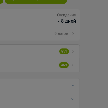
Ожидание
~ 8 дней
9 лотов
851
469