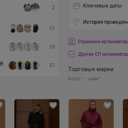
Ключевые даты
2
История проведён
21
Cтраничка организатор
10
Другие СП организатор
5!
37
Торговые марки
N.U.D.E.™
nude™