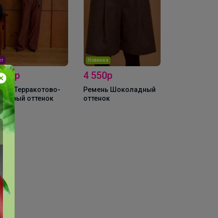
овинка
 550р
4 200р
2 360р
-22%
5 380р
-49%
4 600
мень Шоколадный
тенок
Платья миди NUDE
Лонгслив
0678