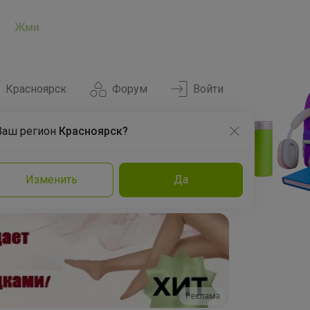
Жми
Красноярск
Форум
Войти
Ваш регион
Красноярск?
Нравится
Заказы
Изменить
Да
и
Команда
Торговые марки
Эксперты
Реклама