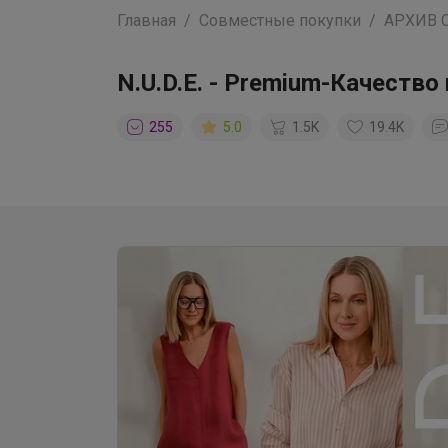
Главная
Совместные покупки
АРХИВ 
N.U.D.E. - Premium-Качест
255
5.0
1.5K
19.4K