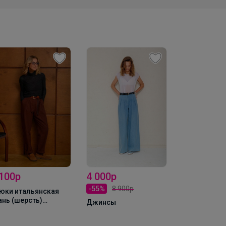
3 100р
4 120р
 000р
-30%
4 400р
-39%
6 700
55%
8 900р
Жилет
Юбка
жинсы