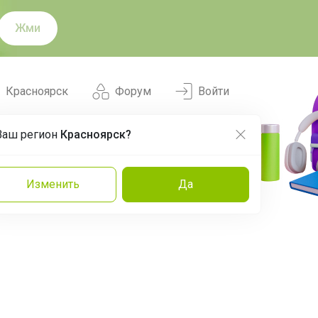
Жми
Красноярск
Форум
Войти
Ваш регион
Красноярск?
Нравится
Заказы
Изменить
Да
и
Команда
Торговые марки
Эксперты