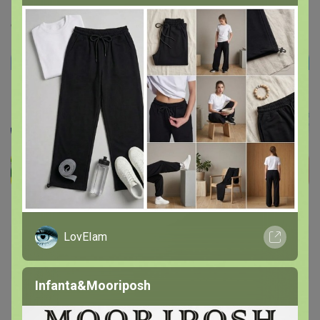
по поступлению, когда придет то что еще включено в
счет?
LovEIam
СЛАДКАЯ
Золотой организатор
Infanta&Mooriposh
1
18 июля, 2025 13:16