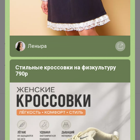
Как здесь все устроено?
Как сделать заказ?
Как получить?
Доставка
Леныра
Шоурумы
Торговые марки
Стильные кроссовки на физкультуру
790р
Наша команда
В наличии
Подарочные сертификаты
Реклама на сайте
Поставщикам
Вакансии