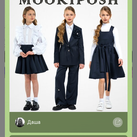
Zlatka
, получили, проставила доставку, на следующей
неделе поедет по цр. Кому срочно, можно забрать в цр
дк 1 мая
‌Подписывайтесь на наш чат в Телеграм
‌Живые обзоры, акции, спецпредложения
1
2
Даша
Показаны записи
11-12
из
12
.