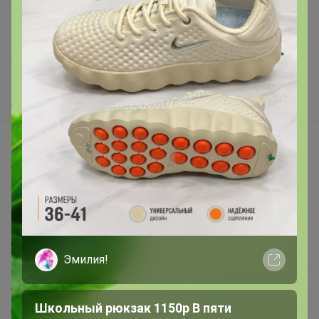
support@24-ok.ru
Написать в поддержку
Защита покупателя
Помощь
О нас
Все предложения
Анонсы
Новости
Поддержка альпак
Самое выгодное
Эмилия!
Хиты продаж
Самое желанное
Школьный рюкзак 1150р В пяти
Самое быстрое