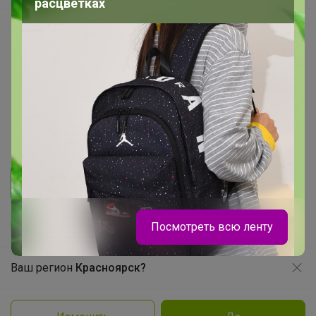
расцветках
Начать зарабатывать с 24-ok
Picabox.ru - Лучшее место для ваших изображений
Розыгрыш - Генератор случайных чисел
Пульс нашего маркетплейса
Укорачиватель ссылок
Посмотреть всю ленту
Ваш регион
Красноярск?
Продолжая использовать этот сайт и нажимая кнопку
«Принять», вы даёте согласие на обработку файлов
cookie
© ООО "Лявита", ОГРН 1122468054070, 2012 - 2026
Политика конфиденциальности