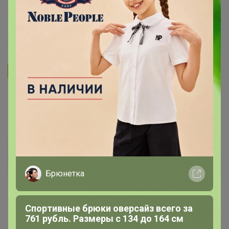
UNIQLO всегда есть РАСПРОДАЖА
48
5.0
3.1K
17.3K
893
Ответить
1
2
Показаны записи
11-12
из
12
.
Zlatka
Великий магистр
Брюнетка
18 июля, 2025 10:01
Спортивные брюки оверсайз всего за
761 рубль. Размеры с 134 до 164 см
СЛАДКАЯ
, добрый день! Сориентируйте, пожалуйста