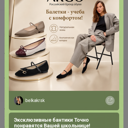
Вакансии
support@24-ok.ru
Написать в поддержку
Защита покупателя
Помощь
О нас
Все предложения
Анонсы
Новости
Поддержка альпак
belkakrsk
Самое выгодное
Хиты продаж
Эксклюзивные бантики Точно
понравятся Вашей школьнице!
Самое желанное