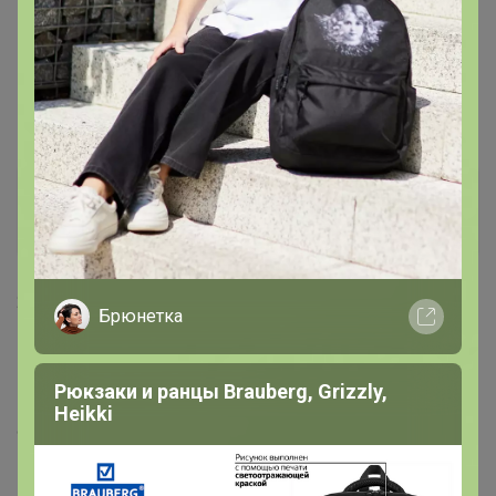
16 мая, 2025 23:38
Happy Baby
, да, в офис. Поняла, спасибо)
МожнопростоЛёлька
Магистр
22 мая, 2025 19:02
Брюнетка
Happy Baby
, добрый день. То, что на сортировке,когда
поедет в ЦР?
Рюкзаки и ранцы Brauberg, Grizzly,
Heikki
С уважением, Ольга