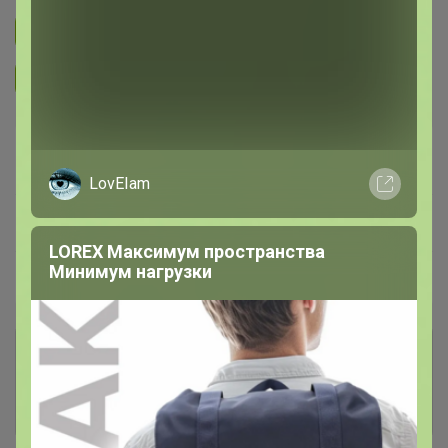
Подписаться на закупку
299
Подписаться на организатора
3.7K
В архиве
Собрано
—
100 %
LovEIam
~ 5 дней
Ожидание
LOREX Максимум пространства
Минимум нагрузки
Пристрой
1 лот
Комментарии к лотам
1.5K
Отзывы участников
3.6K