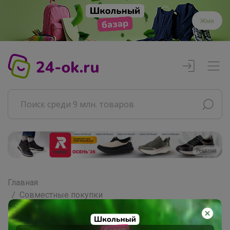
Жми
Реклама
Главная
Совместные покупки
АРХИВ СП
РАЗНОЕ