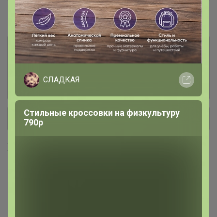
#1 грунты, удобрения
2 удобрения и регуляторы роста
571
3 защита от насекомых и
СЛАДКАЯ
293
грызунов
Стильные кроссовки на физкультуру
+ Ещё 13 каталогов
790р
Хиты продаж