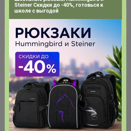
Steiner Скидки до -40%, готовься к
школе с выгодой
Общий каталог
Чат в Telegram 💌
1
#1 ГОТОВИМСЯ к ПОСАДКАМ
1 грунты, субстраты: рассадные,
186
универсальные, цветочные
2 рассадные ёмкости
137
3 фитосвет
30