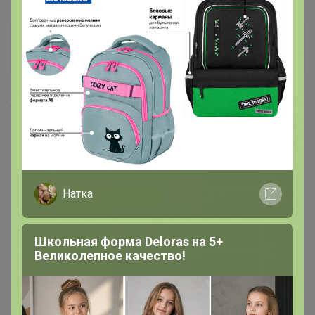
Happy Baby
Организатор СП
23 мая, 2025 12:35
МожнопростоЛёлька
, все уехало сегодня утром
Натка
Школьная форма Deloras на 5+
Великолепное качество!