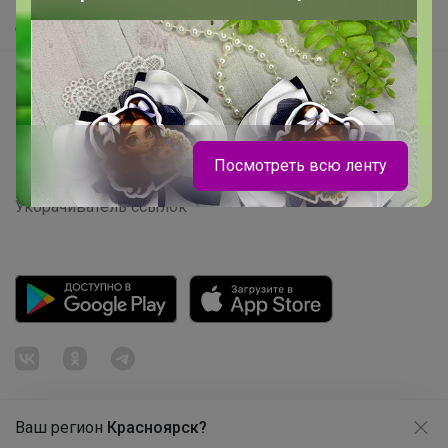
Самое быстрое
Начать зарабатывать с 24-ok
Picabox.ru - Лучшее место для ваших изображений
Розыгрыш - Генератор случайных чисел
Посмотреть всю ленту
Пульс нашего маркетплейса
Укорачиватель ссылок
ЛЕНУSЯ
Женские носки 10 пар/250р
Ваш регион
Красноярск?
Продолжая использовать этот сайт и нажимая кнопку
«Принять», вы даёте согласие на обработку файлов