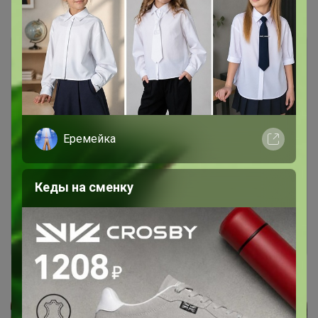
Показаны записи
1-7
из
7
.
Еремейка
Чтобы ответить или задать вопрос
необходимо авторизоваться на сайте
Это займет меньше минуты
Кеды на сменку
Войти
Зарегистрироваться