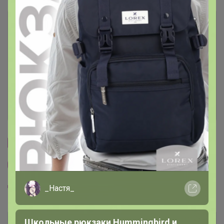
Описание
Условия участия
Ключевые даты
История проведённых выкупов
Cтраничка организатора
Другие СП организатора Happy Baby
Пристрой организатора Happy Baby
_Настя_
Школьные рюкзаки Hummingbird и