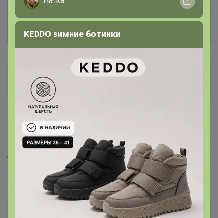
Натка
лишь членам клуба
Показать
KEDDO зимние ботинки
Гаяна1964
Магистр
16 мая, 2025 17:16
Happy Baby
, добрый день. Арина, сколько стоит
доставка пруда 140 литров? Ориентировочно
Happy Baby