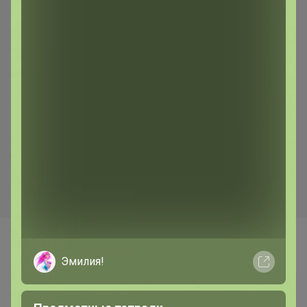
Хит
Хит
520р
37р
Укрывной материал 60 черн.
Лента киперная, 8мм, 20м
2,1м*10м
Самые желанные
Эмилия!