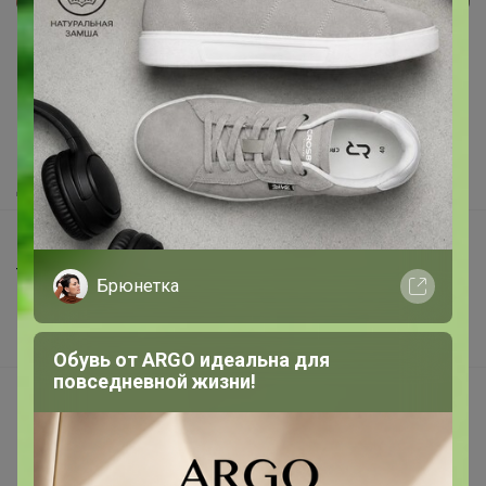
Реклама
Как здесь все устроено?
Как сделать заказ?
Как получить?
Доставка
Шоурумы
Торговые марки
Брюнетка
Наша команда
В наличии
Обувь от ARGO идеальна для
повседневной жизни!
Подарочные сертификаты
Реклама на сайте
Поставщикам