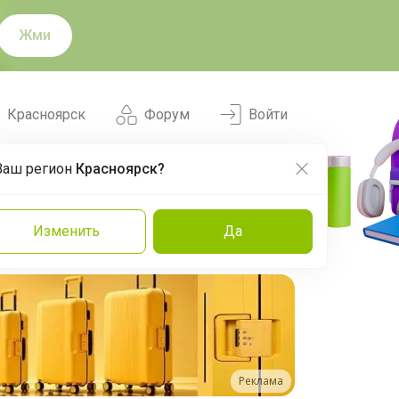
Жми
Красноярск
Форум
Войти
Ваш регион
Красноярск?
Нравится
Заказы
Изменить
Да
и
Команда
Торговые марки
Эксперты
Реклама