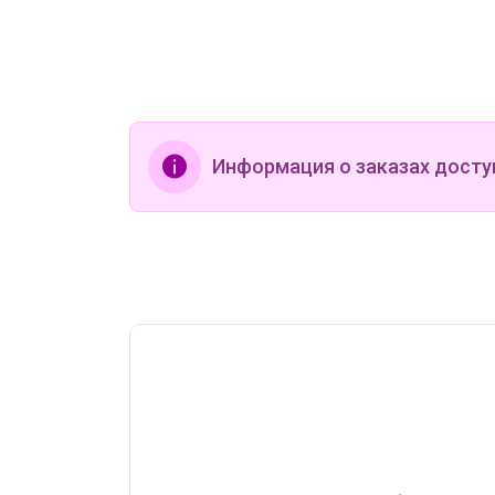
5 530р
Сарафан
Информация о заказах досту