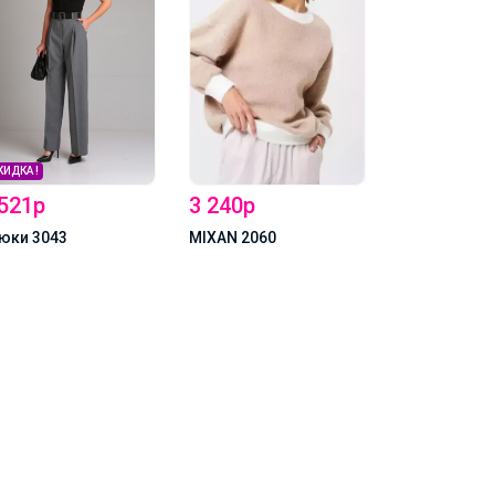
3 240р
2 728р
MIXAN 2060
MIXAN Джемпер 2058