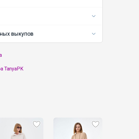
ных выкупов
а
а TanyaPK