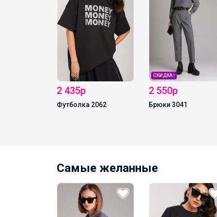
р
ЧАТ в MAX
СКИДКА !
р
2 550р
ка 2062
Брюки 3041
Самые желанные