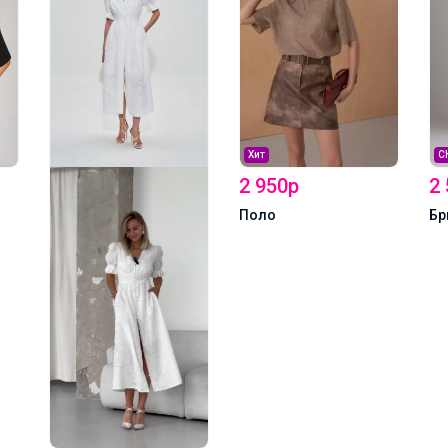
Хит
СКИДКА !
2 950р
2 521р
Поло
Брюки 3043