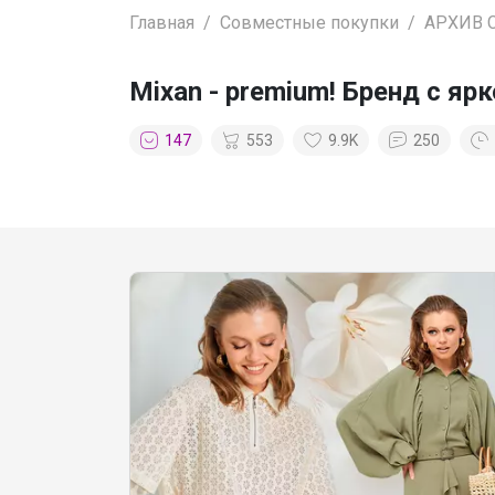
Главная
Совместные покупки
АРХИВ 
Mixan - premium! Бренд с я
147
553
9.9K
250