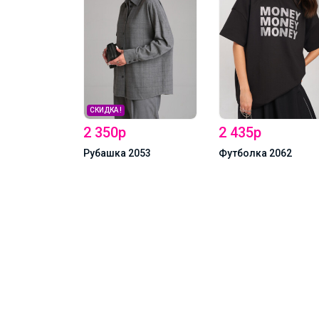
СКИДКА !
2 350р
2 435р
Рубашка 2053
Футболка 2062