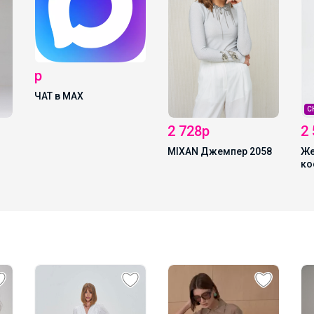
СКИДКА !
2 580р
2 728р
Женские брючные
MIXAN Джемпер 2058
костюмы (костюмы с
брюками) MIXAN 4046