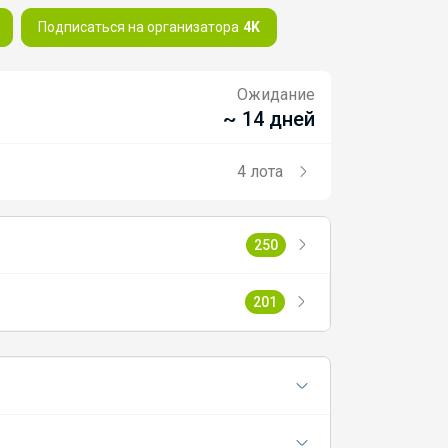
Подписаться на организатора
4K
Ожидание
~ 14 дней
4 лота
250
201