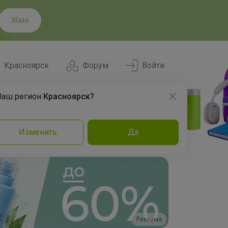
Жми
Красноярск
Форум
Войти
Ваш регион
Красноярск?
Нравится
Заказы
Изменить
Да
и
Команда
Торговые марки
Эксперты
Реклама