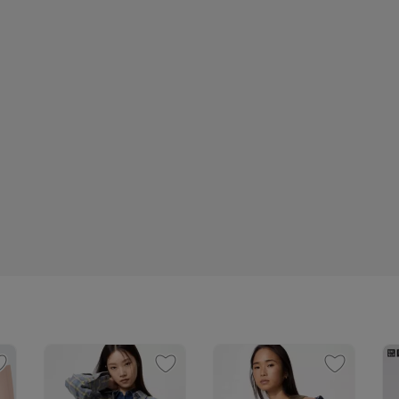
Леныра
Туфли на сменку для мальчика