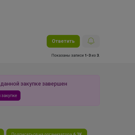
Ответить
Показаны записи
1-3
из
3
.
 данной закупке завершен
 закупке
Подписаться на организатора
6.3K