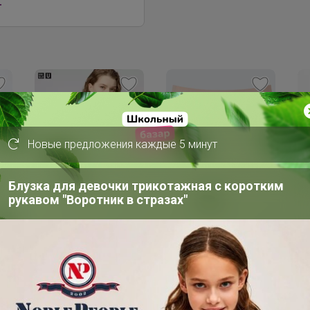
г
Новые предложения каждые 5 минут
560р
Блузка для девочки трикотажная с коротким
Бесшовные трусы
рукавом "Воротник в стразах"
AIRism (трусы с
Скидка
обычной талией) В
826р
НАЛИЧИИ 3XL 1шт
479198
-25%
1 106р
Женская футболка с
круглым вырезом и
коротким рукавом
483456