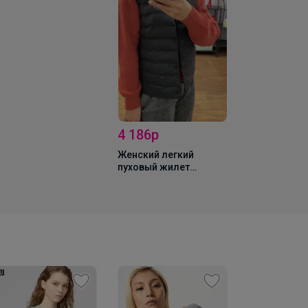
4 186р
Женский легкий
пуховый жилет
(зимний жилет)