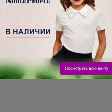
е
70
С
2
-
Же
ку
за
ул
Посмотреть всю ленту
Брюнетка
Костюм BODO — стиль, комфорт и качество, в