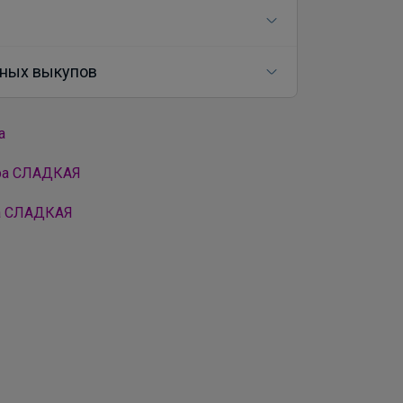
ных выкупов
а
ора СЛАДКАЯ
ра СЛАДКАЯ