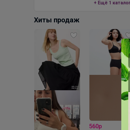
+ Ещё 1 катало
Хиты продаж
ра- топ
560р