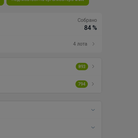
Собрано
84 %
4 лота
893
794