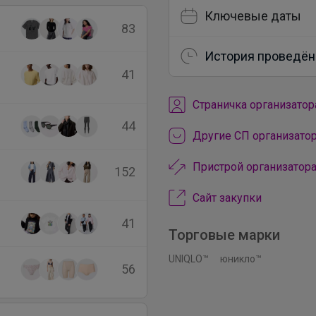
Ключевые даты
83
История проведён
41
Cтраничка организатор
44
Другие СП организат
Пристрой организато
152
Сайт закупки
41
Торговые марки
UNIQLO™
юникло™
56