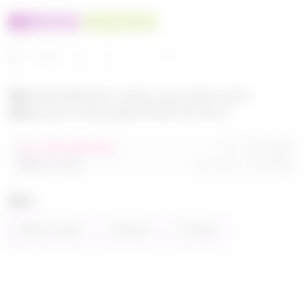
100% оригинал
У нас выгоднее
24
32
480
560
680
Эксклюзивный товар, доступен для
опытных пользователей 24-ok.ru
от 248 680,40р
Орг.
480,40р
486 320,40р
Доставка
260,80р
Цвет
Фиолетовый
Зелёный
Розовый