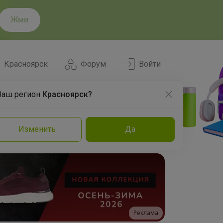
Жми
Красноярск
Форум
Войти
Ваш регион
Красноярск?
Нравится
Заказы
Изменить
Да
и
Команда
Торговые марки
Эксперты
Реклама