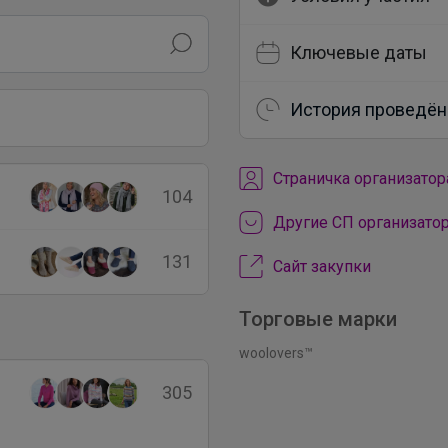
Ключевые даты
История проведён
Cтраничка организатор
104
Другие СП организато
131
Сайт закупки
Торговые марки
woolovers™
305