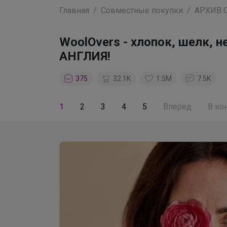
Главная
Совместные покупки
АРХИВ 
WoolOvers - хлопок, шелк,
АНГЛИЯ!
375
32.1K
1.5M
7.5K
1
2
3
4
5
Вперёд
В ко