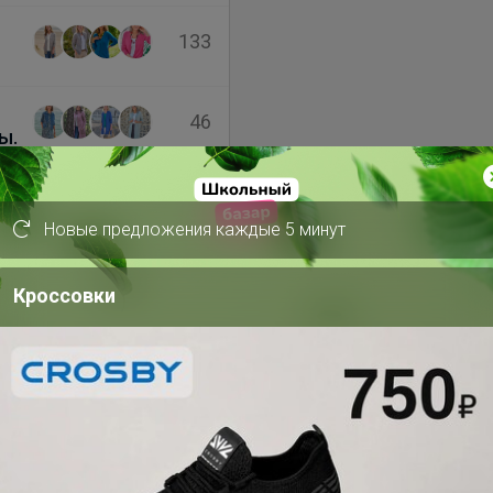
133
46
ы.
84
Новые предложения каждые 5 минут
сы
Кроссовки
а