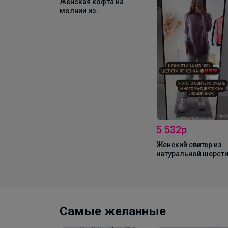
Женская кофта на
молнии из
натуральной шерсти
ягненка : N3
5 532р
Женский свитер из
натуральной шерст
ягненка - L20L
Самые желанные