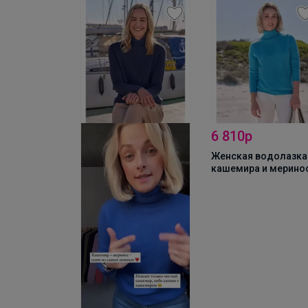
6 810р
Женская водолазка
кашемира и мерино
- A4L