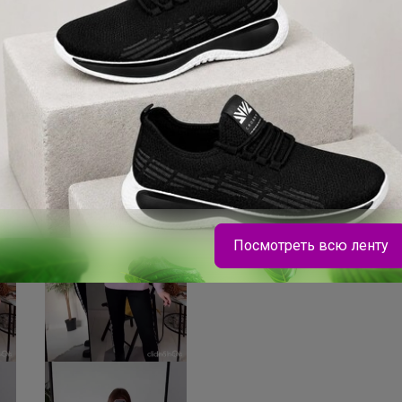
5 532р
2
Мужской свитер из
Же
натуральной шерсти
95
ягненка - L20M
Эл
Посмотреть всю ленту
Брюнетка
ErichKrause. Ручка, которая просто пишет
всегда и везде