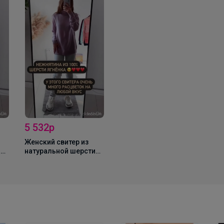
5 532р
Женский свитер из
и
натуральной шерсти
ягненка - L20L