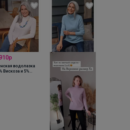
 910р
нская водолазка
% Вискоза и 5%
астан