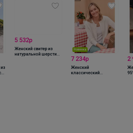
_Настя_
Качественная школьная одежда для девочек
5 532р
Женский свитер из
Новинка
натуральной шерсти
7 234р
2
ягненка - L20L
 из
Женский
Же
са
классический
95
кардиган из кашемира
Эл
и шерсти мериноса -
A87L