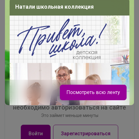
Натали школьная коллекция
Показаны записи
1-4
из
4
.
Посмотреть всю ленту
Чтобы ответить или задать вопрос
необходимо авторизоваться на сайте
Это займет меньше минуты
Войти
Зарегистрироваться