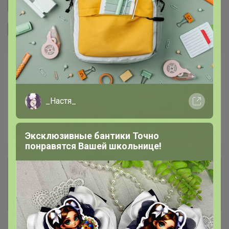
Подписаться на закупку
1.4K
Подписаться на организатора
7.4K
В архиве
—
_Настя_
~ 14 дней
Ожидание
Пристрой
25 лотов
Эксклюзивные бантики Точно
понравятся Вашей школьнице!
Комментарии к лотам
4.4K
Отзывы участников
5.5K