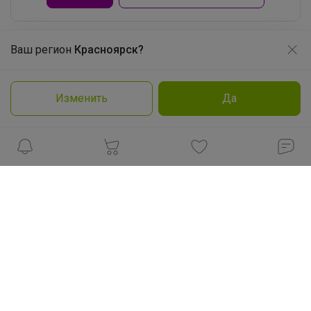
Angelevich
Ваш регион
Красноярск?
Продолжая использовать этот сайт и нажимая кнопку
Легкий, прочный и отмывается за пару
«Принять», вы даёте согласие на обработку файлов
минут
cookie
Реклама
Изменить
Да
Подробнее
Принять
Как здесь все устроено?
Как сделать заказ?
Как получить?
Доставка
Шоурумы
Торговые марки
Наша команда
В наличии