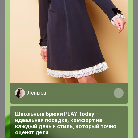
Леныра
Школьные брюки PLAY Today —
Информация о заказах доступна
идеальная посадка, комфорт на
лишь членам клуба
каждый день и стиль, который точно
оценят дети
Показать