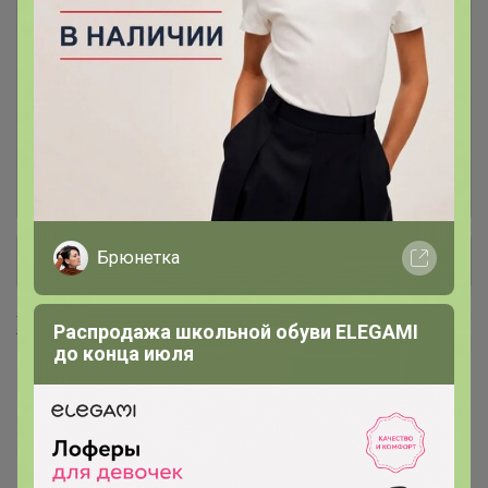
Джинсы УТЕПЛЕННЫЕ для
10
мужчин и женщин
Толстовки женские
1
Трикотаж ТЕПЛЫЙ для мужчин:
26
толстовки, брюки, водолазки
Брюнетка
+ Ещё 4 каталога
Хиты продаж
Распродажа школьной обуви ELEGAMI
до конца июля