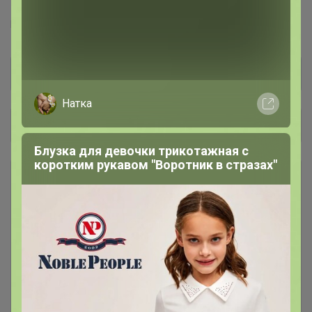
Торговые марки
F5™
Ф5™
F`FIVE™
Натка
Общий каталог
Блузка для девочки трикотажная с
коротким рукавом "Воротник в стразах"
РАСПРОДАЖА
79
Футболки, рубашки, поло, толстовки
Джинсы женские
28
Джинсы мужские
43