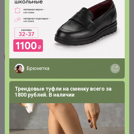
Скидка
Скидка
400р
1 192р
-20%
500р
-26%
1 600р
Футболка мужская F`FIVE
Шорты женские F`FIVE 18414
Брюнетка
02373
Трендовые туфли на сменку всего за
1800 рублей. В наличии