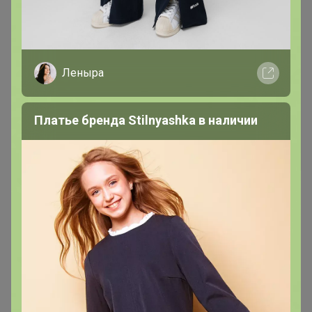
1 845р
Джинсы женские F`FIVE
19786
Леныра
Платье бренда Stilnyashka в наличии
ФЛИС
2 061р
Женские джинсы F`FIVE
19846-Warm