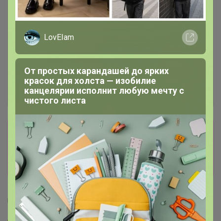
LovEIam
От простых карандашей до ярких
красок для холста — изобилие
канцелярии исполнит любую мечту с
чистого листа
Сбор заказов в данной закупке
завершен
Перейти к текущей закупке
Селена