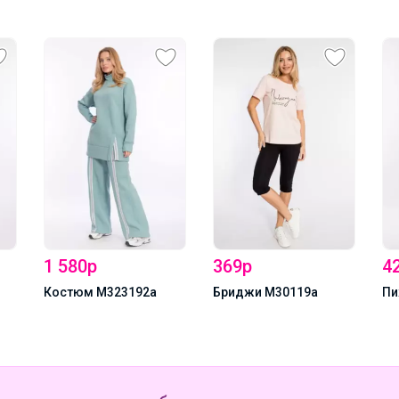
1 580р
369р
4
Костюм М323192а
Бриджи М30119а