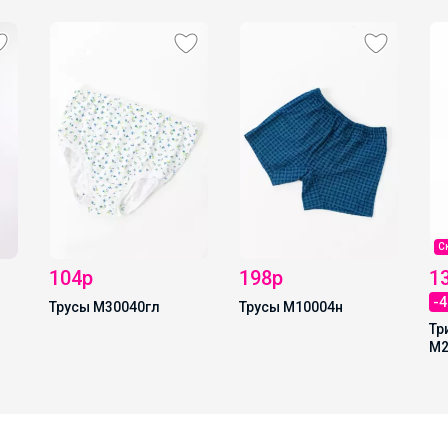
С
104р
198р
1
-
Трусы М30040гл
Трусы М10004н
Тр
М2