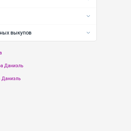
ных выкупов
а
ра Даниэль
а Даниэль