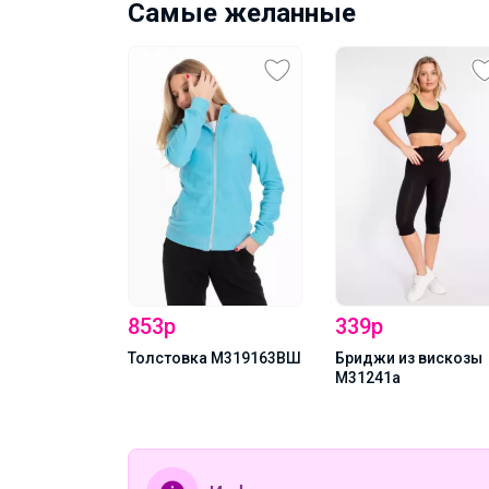
Самые желанные
853р
339р
324176ВШа
Толстовка М319163ВШ
Бриджи из вискозы
М31241а