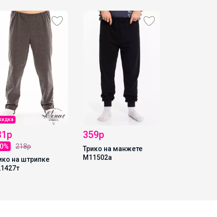
218р
Тельняшка 
кидка
31р
359р
40%
218р
Трико на манжете
М11502а
ико на штрипке
1427т