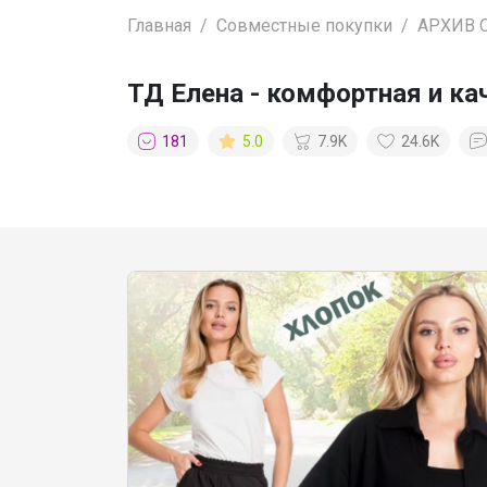
Главная
Совместные покупки
АРХИВ 
ТД Елена - комфортная и к
181
5.0
7.9K
24.6K