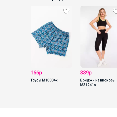
166р
339р
р
Трусы М10004х
Бриджи из вискозы
М31241а
М20093н