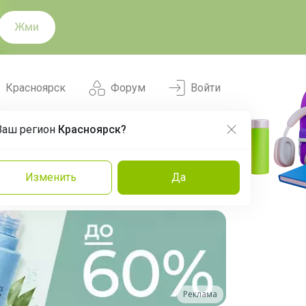
Жми
Красноярск
Форум
Войти
Ваш регион
Красноярск?
Нравится
Заказы
Изменить
Да
и
Команда
Торговые марки
Эксперты
Реклама