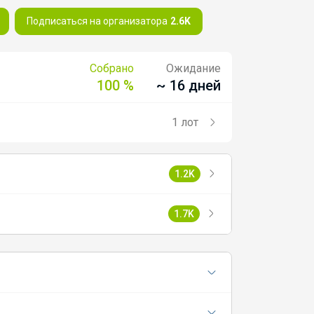
Подписаться на организатора
2.6K
Собрано
Ожидание
100 %
~ 16 дней
1 лот
1.2K
1.7K