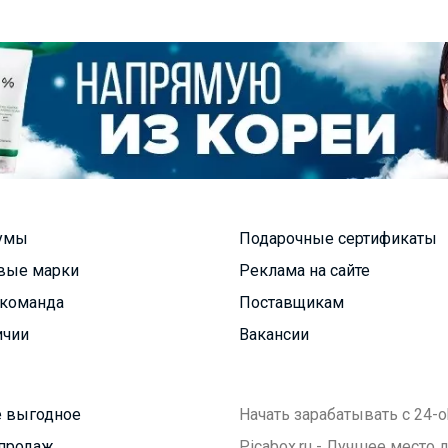
умы
Подарочные сертификаты
вые марки
Реклама на сайте
команда
Поставщикам
ичии
Вакансии
 выгодное
Начать зарабатывать с 24-o
продаж
Picabox.ru - Лучшее место