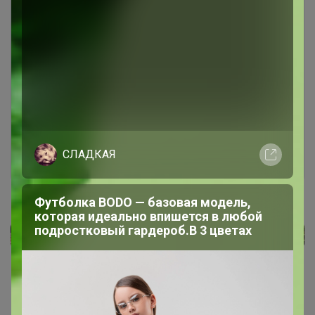
Чтобы ответить или задать вопрос
необходимо авторизоваться на сайте
Это займет меньше минуты
Войти
Зарегистрироваться
СЛАДКАЯ
Футболка BODO — базовая модель,
которая идеально впишется в любой
подростковый гардероб.В 3 цветах
Реклама
Как здесь все устроено?