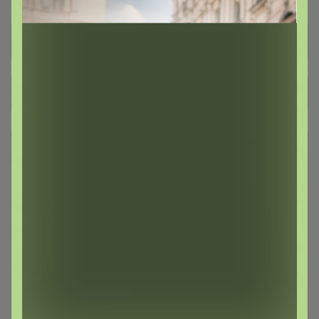
Общий каталог
ОСЕНЬ-ЗИМА
83
💲 РАСПРОДАЖА, АКЦИИ,
41
СКИДКИ 💲
Аксессуары
44
Взрослая одежда. Унисекс /
152
женское / мужское