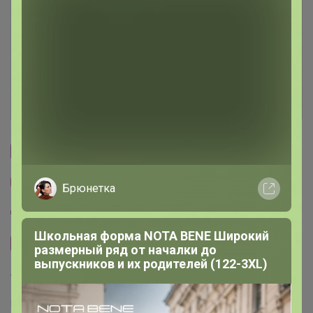
Условия участия
Ключевые даты
История проведённых выкупов
Cтраничка организатора
Другие СП организатора СЛАДКАЯ
Брюнетка
Пристрой организатора СЛАДКАЯ
Школьная форма NOTA BENE Широкий
Сайт закупки
размерный ряд от началки до
выпускников и их родителей (122-3XL)
Торговые марки
UNIQLO™
юникло™