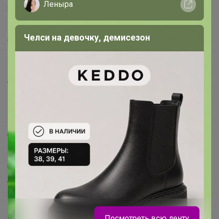
Леныра
Защита покупателя
Помощь
Челси на девочку, демисезон
О нас
Все предложения
Анонсы
Новости
Поддержка альпак
Самое выгодное
Хиты продаж
Самое желанное
Самое быстрое
Начать зарабатывать с 24-ok
Посмотреть всю ленту