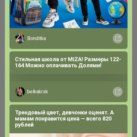
Bonditka
Стильная школа от MIZA! Размеры 122-
164 Можно оплачивать Долями!
560р
Женские бесшовные трусы с
высокой талией AIRism
belkakrsk
482670
Трендовый цвет, девчонки оценят. А
мамам понравится цена — всего 820
рублей