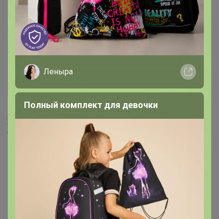
Леныра
Полный комплект для девочки
1 806р
Женский 3D-бюстгальтер,
легкое бесшовное нижнее
белье пуш-ап с мягкой
поддержкой