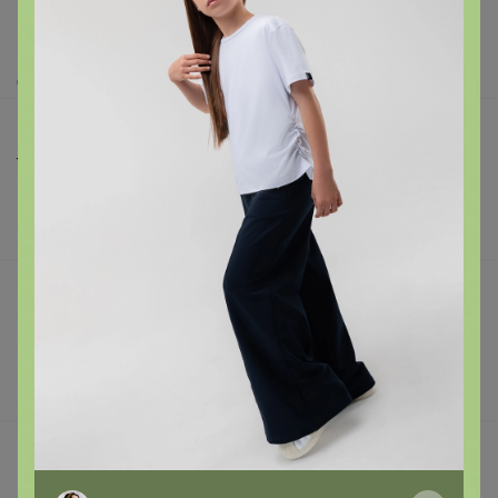
Как сделать заказ?
Как получить?
Доставка
Шоурумы
Торговые марки
Наша команда
В наличии
Подарочные сертификаты
Реклама на сайте
Поставщикам
Вакансии
support@24-ok.ru
Написать в поддержку