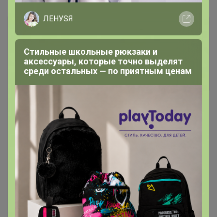
ЛЕНУSЯ
Стильные школьные рюкзаки и
аксессуары, которые точно выделят
среди остальных — по приятным ценам
560р
Бесшовные трусы AIRism
(трусы с обычной талией) В
НАЛИЧИИ 3XL 1шт 479198