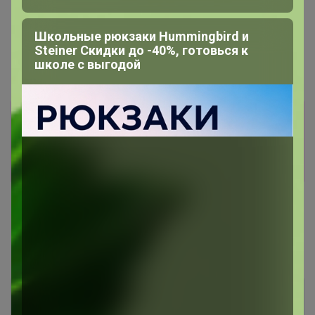
Школьные рюкзаки Hummingbird и
Steiner Скидки до -40%, готовься к
школе с выгодой
Информация о заказах доступна
лишь членам клуба
Показать
Показаны записи
1-2
из
2
.