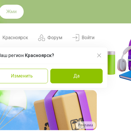
Жми
Красноярск
Форум
Войти
Ваш регион
Красноярск?
Нравится
Заказы
Изменить
Да
и
Команда
Торговые марки
Эксперты
Реклама