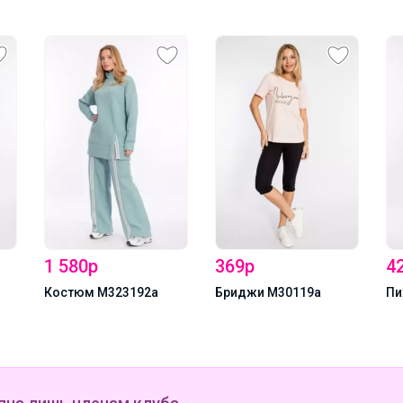
1 580р
369р
4
Костюм М323192а
Бриджи М30119а