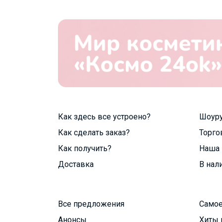
Как здесь все устроено?
Шоур
Как сделать заказ?
Торго
Как получить?
Наша 
Доставка
В нал
Все предложения
Самое
Анонсы
Хиты 