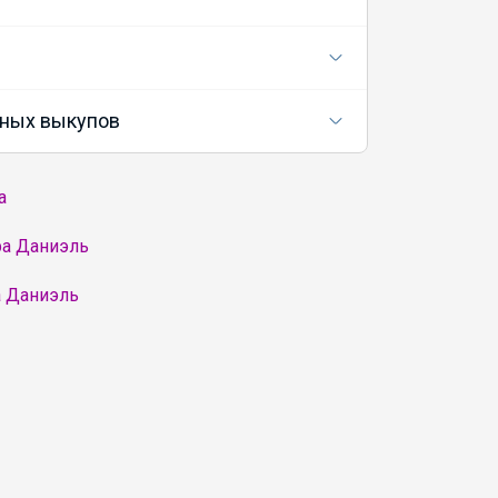
ных выкупов
а
ра Даниэль
а Даниэль