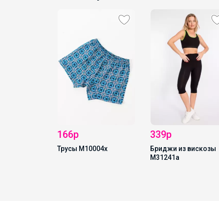
166р
339р
р
Трусы М10004х
Бриджи из вискозы
М31241а
М20093н