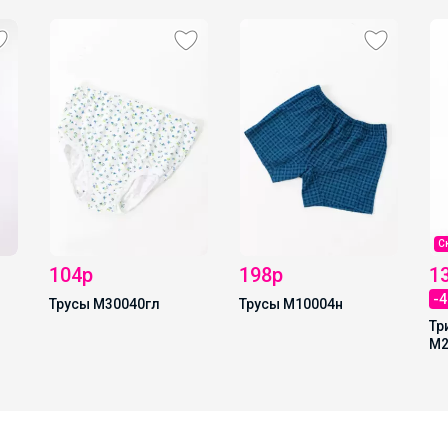
С
104р
198р
1
-
Трусы М30040гл
Трусы М10004н
Тр
М2