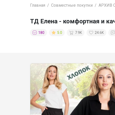
Главная
Совместные покупки
АРХИВ 
ТД Елена - комфортная и к
180
5.0
7.9K
24.6K