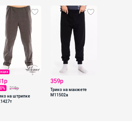
120р
-30%
171р
Трусы-шорт
М322141б
кидка
31р
359р
40%
218р
Трико на манжете
М11502а
ико на штрипке
1427т