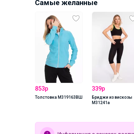
Самые желанные
853р
339р
324176ВШа
Толстовка М319163ВШ
Бриджи из вискозы
М31241а