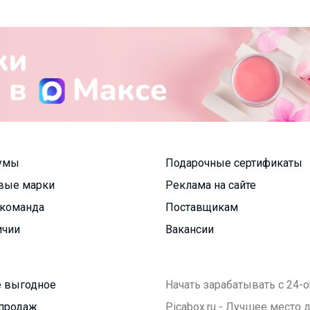
умы
Подарочные сертификаты
вые марки
Реклама на сайте
команда
Поставщикам
ичии
Вакансии
 выгодное
Начать зарабатывать с 24-o
продаж
Picabox.ru - Лучшее место