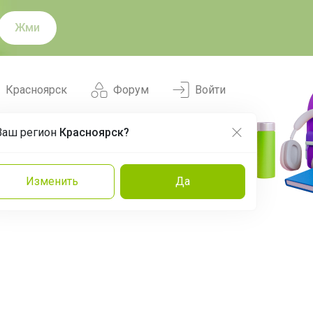
Жми
Красноярск
Форум
Войти
Ваш регион
Красноярск?
Нравится
Заказы
Изменить
Да
и
Команда
Торговые марки
Эксперты