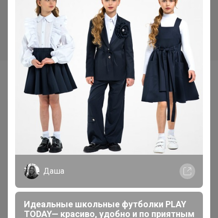
2 350р
2 435р
Рубашка 2053
Футболка 2062
Самые желанные
Даша
Идеальные школьные футболки PLAY
TODAY— красиво, удобно и по приятным