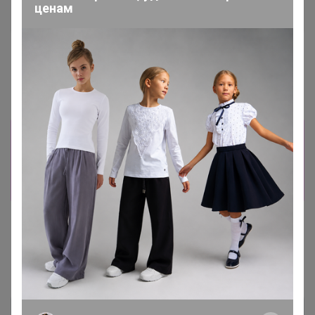
ценам
СКИДКА !
СКИДКА !
5 126,4р
2 580р
Платья миди MIXAN 5067
Женские брючные костюмы
(костюмы с брюками) MIXAN
4046
Информация о заказах доступна
лишь членам клуба
Показать
Показаны записи
1-2
из
2
.