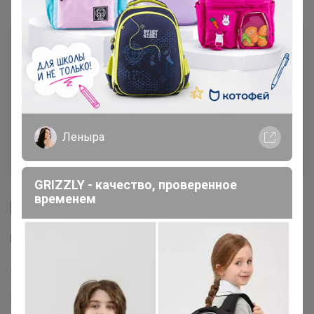
Описание
Условия участия
Ключевые даты
Леныра
История проведённых выкупов
GRIZZLY - качество, проверенное
временем
Cтраничка организатора
Другие СП организатора TanyaPK
Торговые марки
MIXAN™