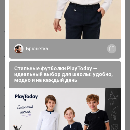
Написать в поддержку
Защита покупателя
Помощь
О нас
Все предложения
Брюнетка
Анонсы
Новости
Стильные футболки PlayToday —
идеальный выбор для школы: удобно,
Поддержка альпак
модно и на каждый день
Самое выгодное
Хиты продаж
Самое желанное
Самое быстрое