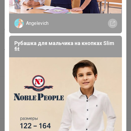
Как сделать заказ?
Как получить?
Angelevich
Доставка
Шоурумы
Рубашка для мальчика на кнопках Slim
fit
Торговые марки
Наша команда
В наличии
Подарочные сертификаты
Реклама на сайте
Поставщикам
Вакансии
support@24-ok.ru