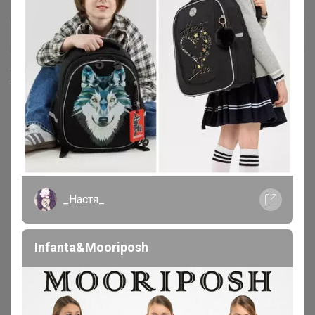
Хиты продаж
_Настя_
Infanta&Mooriposh
СКИДКА !