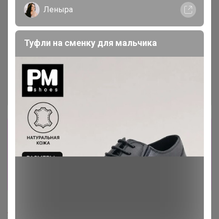
Леныра
Туфли на сменку для мальчика
Сбор заказов в данной закупке
завершен.
К сожалению организатор еще не открыл
новую. Подпишитесь на новости закупки,
чтобы быть в курсе её открытия!
TanyaPK