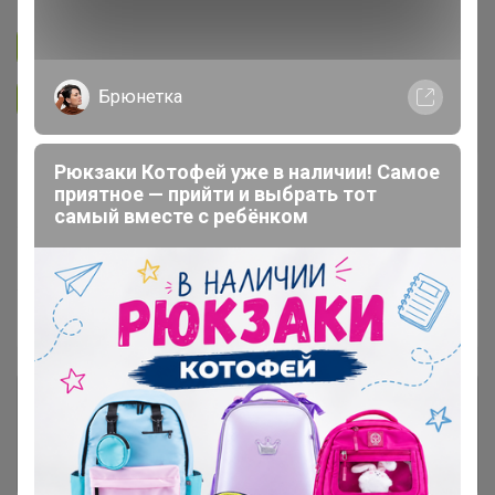
Подписаться на закупку
287
Брюнетка
Подписаться на организатора
4K
Рюкзаки Котофей уже в наличии! Самое
В архиве
приятное — прийти и выбрать тот
—
самый вместе с ребёнком
~ 14 дней
Ожидание
Пристрой
4 лота
Комментарии к лотам
250
Отзывы участников
201