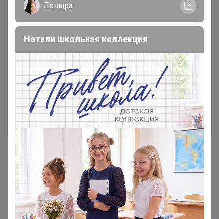
Леныра
Натали школьная коллекция
Чтобы ответить или задать вопрос
необходимо авторизоваться на сайте
Это займет меньше минуты
Войти
Зарегистрироваться
Реклама
Как здесь все устроено?