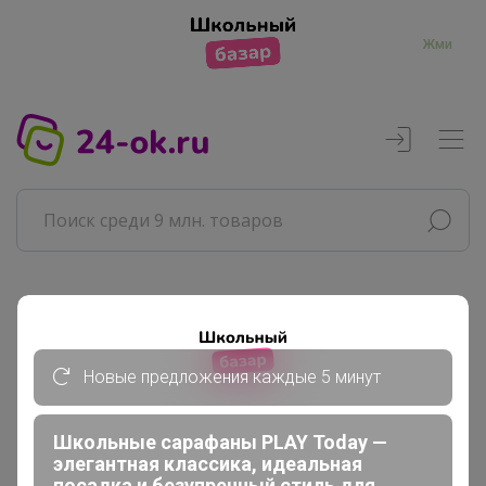
Жми
Реклама
Новые предложения каждые 5 минут
Главная
Совместные покупки
АРХИВ СП
Школьные сарафаны PLAY Today —
элегантная классика, идеальная
ВЗРОСЛЫЕ СП
посадка и безупречный стиль для